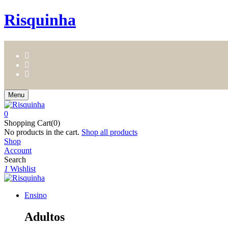
Risquinha
Menu
0
Shopping Cart(0)
No products in the cart.
Shop all products
Shop
Account
Search
1
Wishlist
Ensino
Adultos