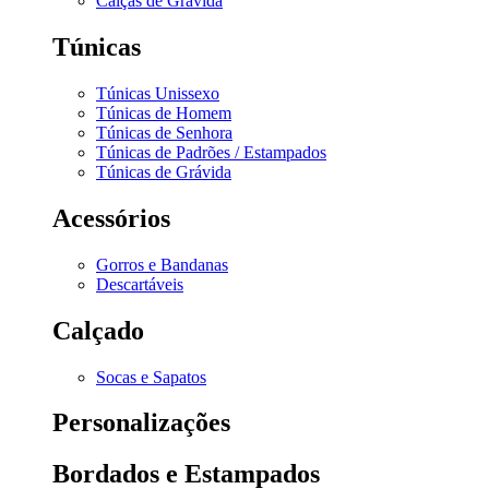
Calças de Grávida
Túnicas
Túnicas Unissexo
Túnicas de Homem
Túnicas de Senhora
Túnicas de Padrões / Estampados
Túnicas de Grávida
Acessórios
Gorros e Bandanas
Descartáveis
Calçado
Socas e Sapatos
Personalizações
Bordados e Estampados