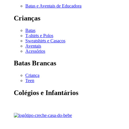
Batas e Aventais de Educadora
Crianças
Batas
T-shirts e Polos
Sweatshirts e Casacos
Aventais
Acessórios
Batas Brancas
Criança
Teen
Colégios e Infantários