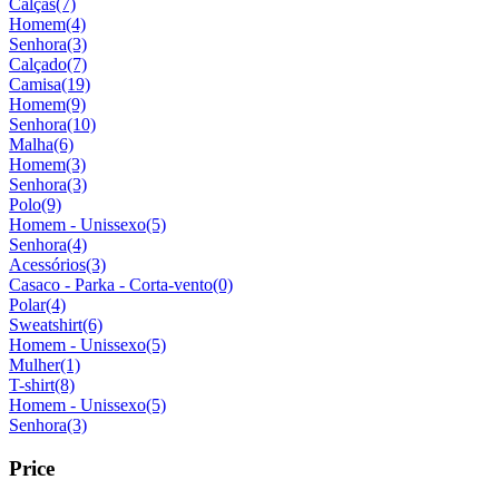
Calças
(7)
Homem
(4)
Senhora
(3)
Calçado
(7)
Camisa
(19)
Homem
(9)
Senhora
(10)
Malha
(6)
Homem
(3)
Senhora
(3)
Polo
(9)
Homem - Unissexo
(5)
Senhora
(4)
Acessórios
(3)
Casaco - Parka - Corta-vento
(0)
Polar
(4)
Sweatshirt
(6)
Homem - Unissexo
(5)
Mulher
(1)
T-shirt
(8)
Homem - Unissexo
(5)
Senhora
(3)
Price