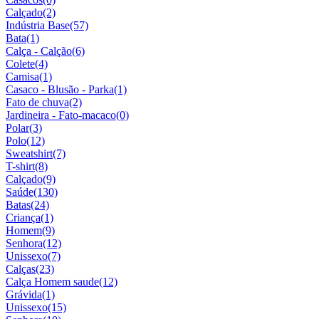
Calçado
(2)
Indústria Base
(57)
Bata
(1)
Calça - Calção
(6)
Colete
(4)
Camisa
(1)
Casaco - Blusão - Parka
(1)
Fato de chuva
(2)
Jardineira - Fato-macaco
(0)
Polar
(3)
Polo
(12)
Sweatshirt
(7)
T-shirt
(8)
Calçado
(9)
Saúde
(130)
Batas
(24)
Criança
(1)
Homem
(9)
Senhora
(12)
Unissexo
(7)
Calças
(23)
Calça Homem saude
(12)
Grávida
(1)
Unissexo
(15)