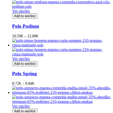
through
9.67€
Ver opções
Add to wishlist
Polo Podium
Price
10.59
€
–
12.88
€
range:
10.59€
through
12.88€
Ver opções
Add to wishlist
Polo Spring
Price
8.72
€
–
9.84
€
range:
8.72€
through
9.84€
Ver opções
Add to wishlist