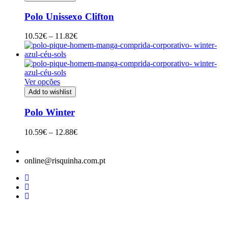
Polo Unissexo Clifton
Price
10.52
€
–
11.82
€
range:
10.52€
through
11.82€
Ver opções
Add to wishlist
Polo Winter
Price
10.59
€
–
12.88
€
range:
10.59€
through
online@risquinha.com.pt
12.88€