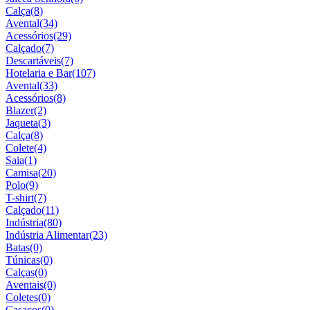
Calça
(8)
Avental
(34)
Acessórios
(29)
Calçado
(7)
Descartáveis
(7)
Hotelaria e Bar
(107)
Avental
(33)
Acessórios
(8)
Blazer
(2)
Jaqueta
(3)
Calça
(8)
Colete
(4)
Saia
(1)
Camisa
(20)
Polo
(9)
T-shirt
(7)
Calçado
(11)
Indústria
(80)
Indústria Alimentar
(23)
Batas
(0)
Túnicas
(0)
Calças
(0)
Aventais
(0)
Coletes
(0)
Casacos
(0)