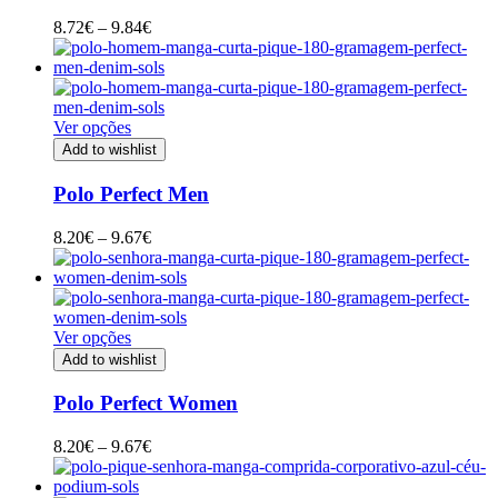
Price
8.72
€
–
9.84
€
range:
8.72€
through
9.84€
Ver opções
Add to wishlist
Polo Perfect Men
Price
8.20
€
–
9.67
€
range:
8.20€
through
9.67€
Ver opções
Add to wishlist
Polo Perfect Women
Price
8.20
€
–
9.67
€
range:
8.20€