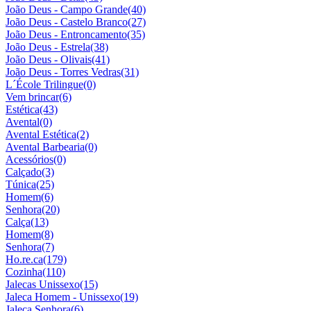
João Deus - Campo Grande
(40)
João Deus - Castelo Branco
(27)
João Deus - Entroncamento
(35)
João Deus - Estrela
(38)
João Deus - Olivais
(41)
João Deus - Torres Vedras
(31)
L´École Trilingue
(0)
Vem brincar
(6)
Estética
(43)
Avental
(0)
Avental Estética
(2)
Avental Barbearia
(0)
Acessórios
(0)
Calçado
(3)
Túnica
(25)
Homem
(6)
Senhora
(20)
Calça
(13)
Homem
(8)
Senhora
(7)
Ho.re.ca
(179)
Cozinha
(110)
Jalecas Unissexo
(15)
Jaleca Homem - Unissexo
(19)
Jaleca Senhora
(6)