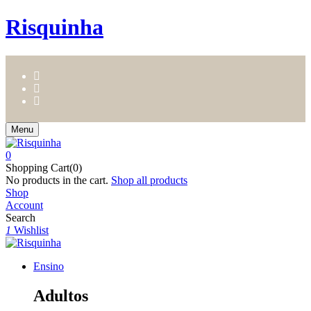
Risquinha
Menu
0
Shopping Cart(0)
No products in the cart.
Shop all products
Shop
Account
Search
1
Wishlist
Ensino
Adultos