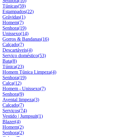
Senhora
(10)
Túnicas
(59)
Estampados
(22)
Grávidas
(1)
Homem
(7)
Senhora
(19)
Unissexo
(14)
Gorros & Bandanas
(16)
Calçado
(7)
Descartáveis
(4)
Serviço doméstico
(53)
Bata
(8)
Túnica
(23)
Homem Túnica Limpeza
(4)
Senhora
(19)
Calça
(12)
Homem - Unissexo
(7)
Senhora
(9)
Avental limpeza
(3)
Calçado
(7)
Serviços
(74)
Vestido | Jumpsuit
(1)
Blazer
(4)
Homem
(2)
Senhora
(2)