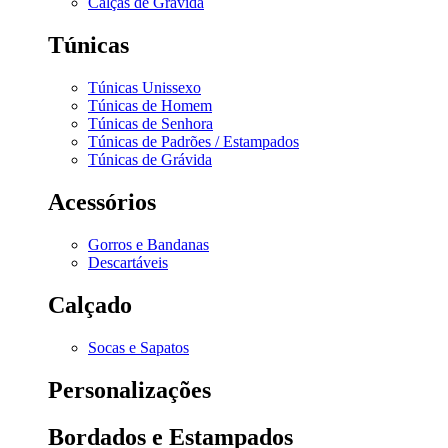
Calças de Grávida
Túnicas
Túnicas Unissexo
Túnicas de Homem
Túnicas de Senhora
Túnicas de Padrões / Estampados
Túnicas de Grávida
Acessórios
Gorros e Bandanas
Descartáveis
Calçado
Socas e Sapatos
Personalizações
Bordados e Estampados