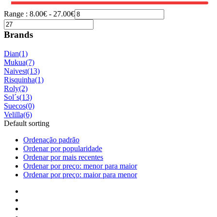
Range :
8.00
€
-
27.00
€
Brands
Dian
(1)
Mukua
(7)
Naivest
(13)
Risquinha
(1)
Roly
(2)
Sol´s
(13)
Suecos
(0)
Velilla
(6)
Default sorting
Ordenação padrão
Ordenar por popularidade
Ordenar por mais recentes
Ordenar por preço: menor para maior
Ordenar por preço: maior para menor