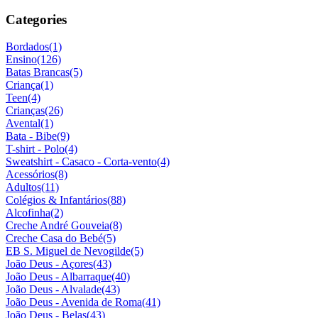
Categories
Bordados
(1)
Ensino
(126)
Batas Brancas
(5)
Criança
(1)
Teen
(4)
Crianças
(26)
Avental
(1)
Bata - Bibe
(9)
T-shirt - Polo
(4)
Sweatshirt - Casaco - Corta-vento
(4)
Acessórios
(8)
Adultos
(11)
Colégios & Infantários
(88)
Alcofinha
(2)
Creche André Gouveia
(8)
Creche Casa do Bebé
(5)
EB S. Miguel de Nevogilde
(5)
João Deus - Açores
(43)
João Deus - Albarraque
(40)
João Deus - Alvalade
(43)
João Deus - Avenida de Roma
(41)
João Deus - Belas
(43)