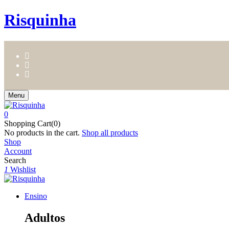
Risquinha
Menu
0
Shopping Cart(0)
No products in the cart.
Shop all products
Shop
Account
Search
1
Wishlist
Ensino
Adultos