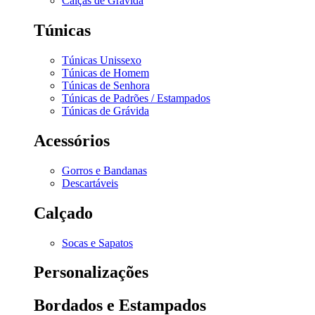
Calças de Grávida
Túnicas
Túnicas Unissexo
Túnicas de Homem
Túnicas de Senhora
Túnicas de Padrões / Estampados
Túnicas de Grávida
Acessórios
Gorros e Bandanas
Descartáveis
Calçado
Socas e Sapatos
Personalizações
Bordados e Estampados