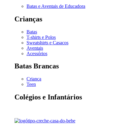
Batas e Aventais de Educadora
Crianças
Batas
T-shirts e Polos
Sweatshirts e Casacos
Aventais
Acessórios
Batas Brancas
Criança
Teen
Colégios e Infantários