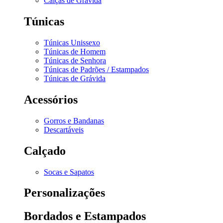
Calças de Grávida
Túnicas
Túnicas Unissexo
Túnicas de Homem
Túnicas de Senhora
Túnicas de Padrões / Estampados
Túnicas de Grávida
Acessórios
Gorros e Bandanas
Descartáveis
Calçado
Socas e Sapatos
Personalizações
Bordados e Estampados