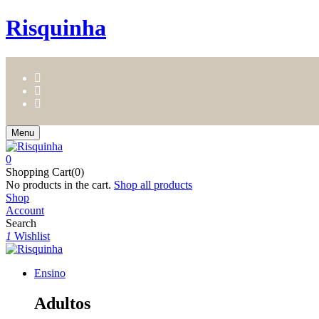
Risquinha
Menu
0
Shopping Cart(0)
No products in the cart.
Shop all products
Shop
Account
Search
1
Wishlist
Ensino
Adultos