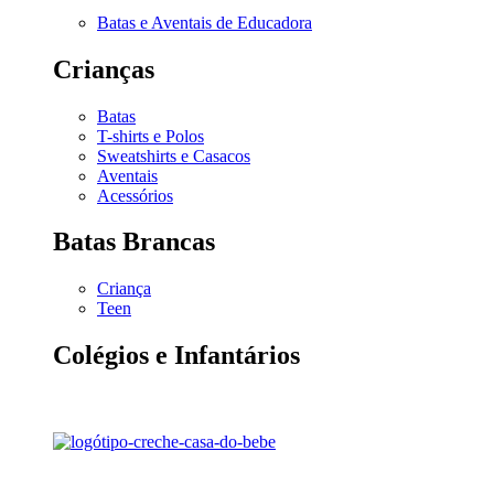
Batas e Aventais de Educadora
Crianças
Batas
T-shirts e Polos
Sweatshirts e Casacos
Aventais
Acessórios
Batas Brancas
Criança
Teen
Colégios e Infantários