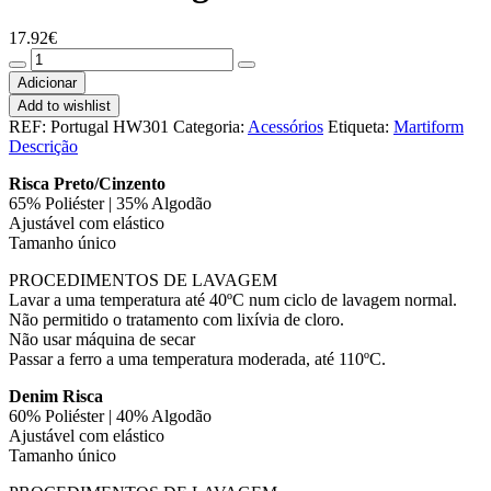
17.92
€
Quantidade
de
Adicionar
Boina
Add to wishlist
Portugal
REF:
Portugal HW301
Categoria:
Acessórios
Etiqueta:
Martiform
Riscas
Descrição
Risca Preto/Cinzento
65% Poliéster | 35% Algodão
Ajustável com elástico
Tamanho único
PROCEDIMENTOS DE LAVAGEM
Lavar a uma temperatura até 40ºC num ciclo de lavagem normal.
Não permitido o tratamento com lixívia de cloro.
Não usar máquina de secar
Passar a ferro a uma temperatura moderada, até 110ºC.
Denim Risca
60% Poliéster | 40% Algodão
Ajustável com elástico
Tamanho único