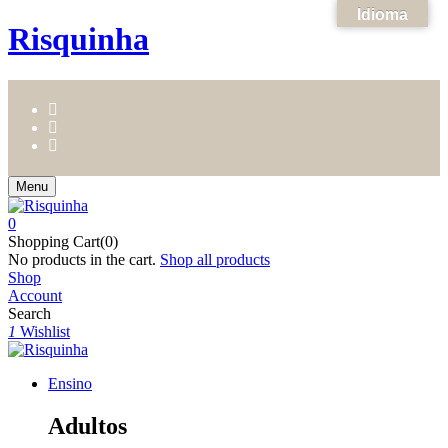
Idioma
Risquinha
Menu
0
Shopping Cart(0)
No products in the cart.
Shop all products
Shop
Account
Search
1
Wishlist
Ensino
Adultos