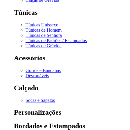
Calças de Grávida
Túnicas
Túnicas Unissexo
Túnicas de Homem
Túnicas de Senhora
Túnicas de Padrões / Estampados
Túnicas de Grávida
Acessórios
Gorros e Bandanas
Descartáveis
Calçado
Socas e Sapatos
Personalizações
Bordados e Estampados