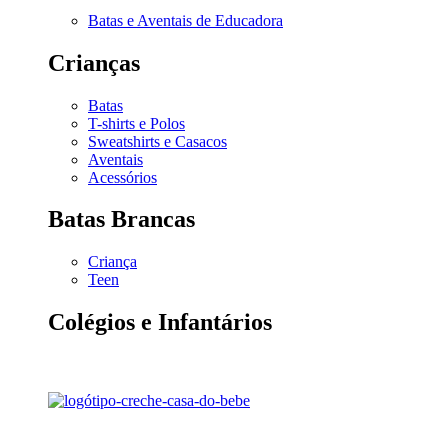
Batas e Aventais de Educadora
Crianças
Batas
T-shirts e Polos
Sweatshirts e Casacos
Aventais
Acessórios
Batas Brancas
Criança
Teen
Colégios e Infantários