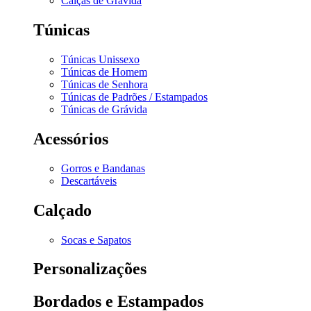
Calças de Grávida
Túnicas
Túnicas Unissexo
Túnicas de Homem
Túnicas de Senhora
Túnicas de Padrões / Estampados
Túnicas de Grávida
Acessórios
Gorros e Bandanas
Descartáveis
Calçado
Socas e Sapatos
Personalizações
Bordados e Estampados