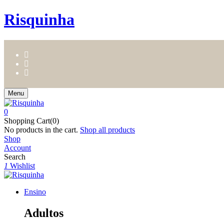
Risquinha
Menu
0
Shopping Cart(0)
No products in the cart.
Shop all products
Shop
Account
Search
1
Wishlist
Ensino
Adultos