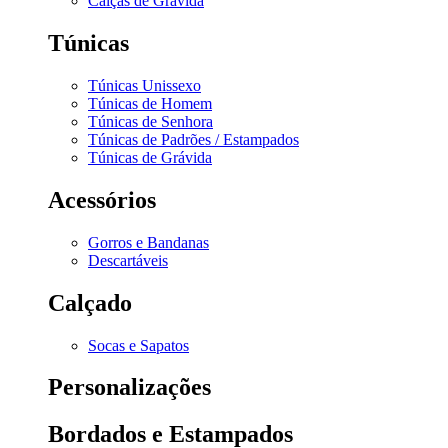
Calças de Grávida
Túnicas
Túnicas Unissexo
Túnicas de Homem
Túnicas de Senhora
Túnicas de Padrões / Estampados
Túnicas de Grávida
Acessórios
Gorros e Bandanas
Descartáveis
Calçado
Socas e Sapatos
Personalizações
Bordados e Estampados