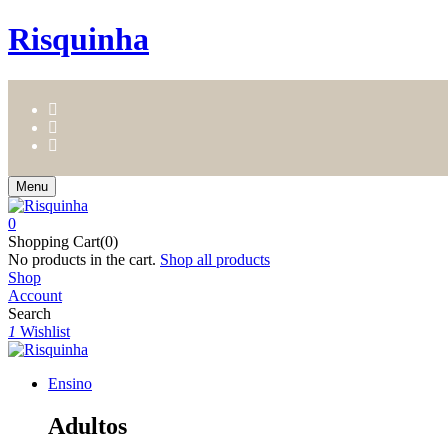
Risquinha
Menu
0
Shopping Cart(0)
No products in the cart.
Shop all products
Shop
Account
Search
1
Wishlist
Ensino
Adultos