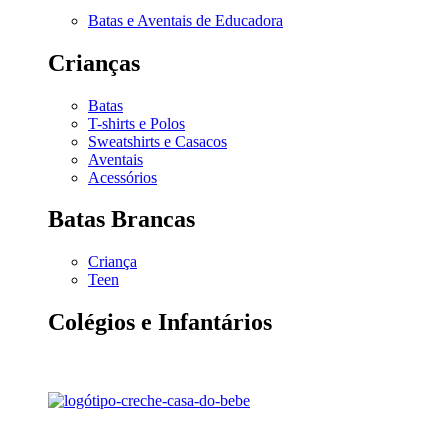
Batas e Aventais de Educadora
Crianças
Batas
T-shirts e Polos
Sweatshirts e Casacos
Aventais
Acessórios
Batas Brancas
Criança
Teen
Colégios e Infantários