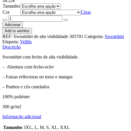
34.22
€
Tamanho
Cor
Clear
Quantidade
de
Adicionar
Sweatshirt
Add to wishlist
com
REF:
Sweatshirt de alta visibilidade 305701
Categoria:
Sweatshirt
fecho
Etiqueta:
Velilla
de
Descrição
alta
visibilidade
Sweatshirt com fecho de alta visibilidade.
305701
– Abertura com fecho-ecler
– Faixas reflectoras no torso e mangas
– Punhos e cós canelados
100% poliéster
300 gr/m2
Informação adicional
Tamanho
3XL, L, M, S, XL, XXL