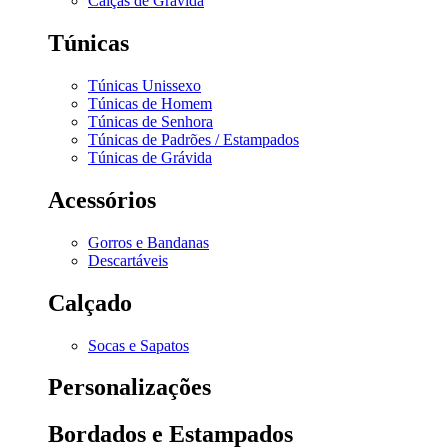
Calças de Grávida
Túnicas
Túnicas Unissexo
Túnicas de Homem
Túnicas de Senhora
Túnicas de Padrões / Estampados
Túnicas de Grávida
Acessórios
Gorros e Bandanas
Descartáveis
Calçado
Socas e Sapatos
Personalizações
Bordados e Estampados