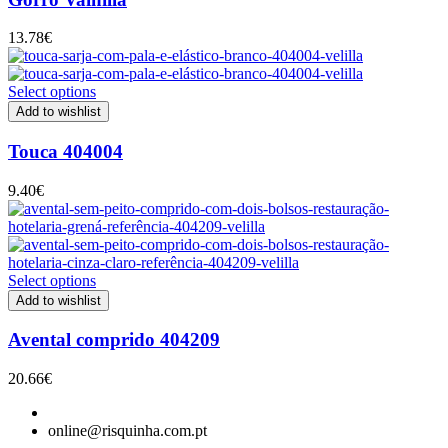
13.78
€
Select options
Add to wishlist
Touca 404004
9.40
€
Select options
Add to wishlist
Avental comprido 404209
20.66
€
online@risquinha.com.pt