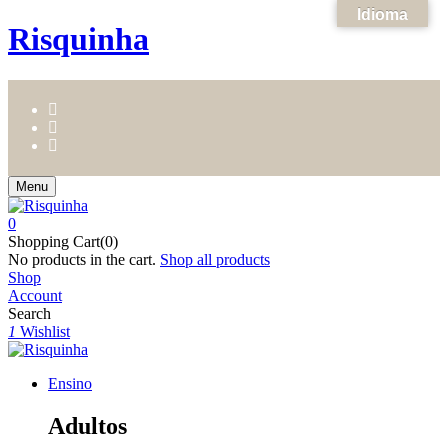
Idioma
Risquinha
Menu
0
Shopping Cart(0)
No products in the cart.
Shop all products
Shop
Account
Search
1
Wishlist
Ensino
Adultos