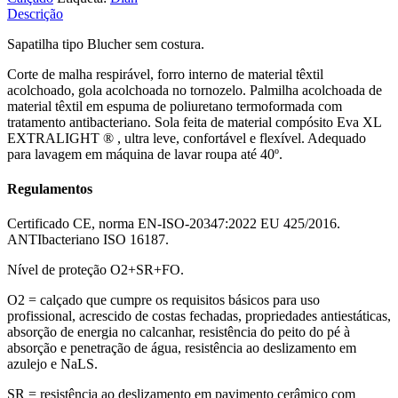
Descrição
Sapatilha tipo Blucher sem costura.
Corte de malha respirável, forro interno de material têxtil
acolchoado, gola acolchoada no tornozelo. Palmilha acolchoada de
material têxtil em espuma de poliuretano termoformada com
tratamento antibacteriano. Sola feita de material compósito Eva XL
EXTRALIGHT ® , ultra leve, confortável e flexível. Adequado
para lavagem em máquina de lavar roupa até 40º.
Regulamentos
Certificado CE, norma EN-ISO-20347:2022 EU 425/2016.
ANTIbacteriano ISO 16187.
Nível de proteção O2+SR+FO.
O2 = calçado que cumpre os requisitos básicos para uso
profissional, acrescido de costas fechadas, propriedades antiestáticas,
absorção de energia no calcanhar, resistência do peito do pé à
absorção e penetração de água, resistência ao deslizamento em
azulejo e NaLS.
SR = resistência ao deslizamento em pavimento cerâmico com