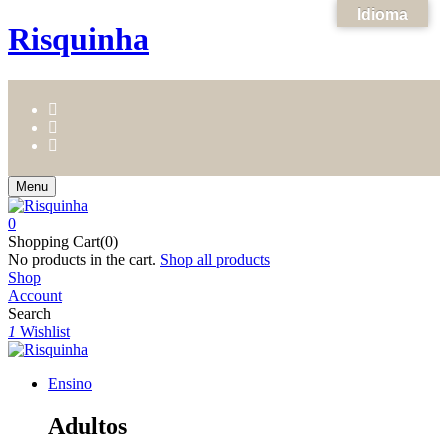
Idioma
Risquinha
Menu
0
Shopping Cart(0)
No products in the cart.
Shop all products
Shop
Account
Search
1
Wishlist
Ensino
Adultos