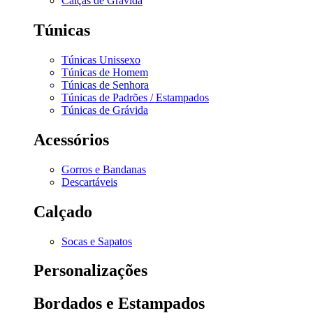
Calças de Grávida
Túnicas
Túnicas Unissexo
Túnicas de Homem
Túnicas de Senhora
Túnicas de Padrões / Estampados
Túnicas de Grávida
Acessórios
Gorros e Bandanas
Descartáveis
Calçado
Socas e Sapatos
Personalizações
Bordados e Estampados