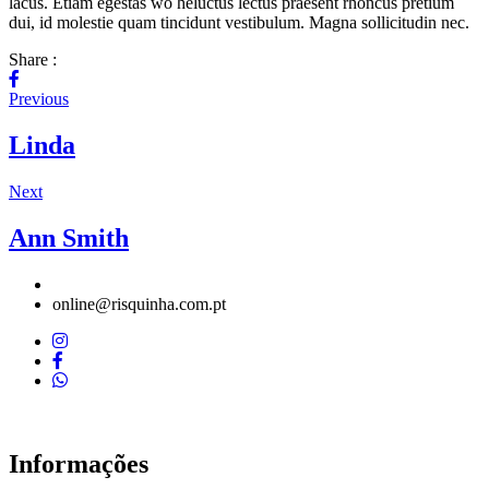
lacus. Etiam egestas wo heluctus lectus praesent rhoncus pretium
dui, id molestie quam tincidunt vestibulum. Magna sollicitudin nec.
Share :
Previous
Linda
Next
Ann Smith
online@risquinha.com.pt
Informações