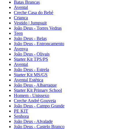
Batas Brancas
Avental
Creche Casa do Bebé
Criança
Vestido | Jumpsuit
João Deus - Torres Vedras
Teen
João Deus - Belas
João Deus - Entroncamento
Avenya
João Deus - Olivais
Starter Kit TPS/PS
Avental
João Deus - Estrela
Starter Kit MS/GS
Avental Estética
João Deus - Albarraque
Starter Kit Primary School
Homem - Unissexo
Creche André Gouveia
João Deus - Campo Grande
PE KIT
Senhora
João Deus - Alvalade
João Deus - Castelo Branco