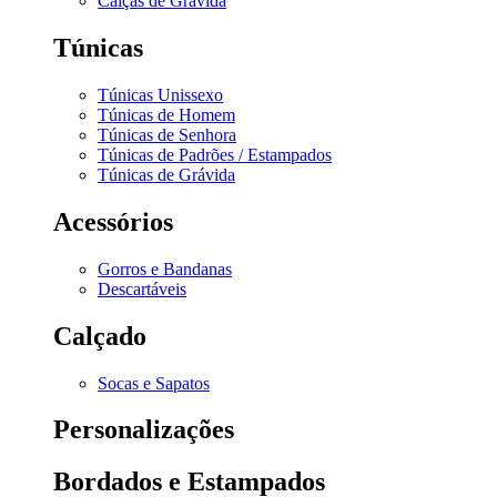
Calças de Grávida
Túnicas
Túnicas Unissexo
Túnicas de Homem
Túnicas de Senhora
Túnicas de Padrões / Estampados
Túnicas de Grávida
Acessórios
Gorros e Bandanas
Descartáveis
Calçado
Socas e Sapatos
Personalizações
Bordados e Estampados