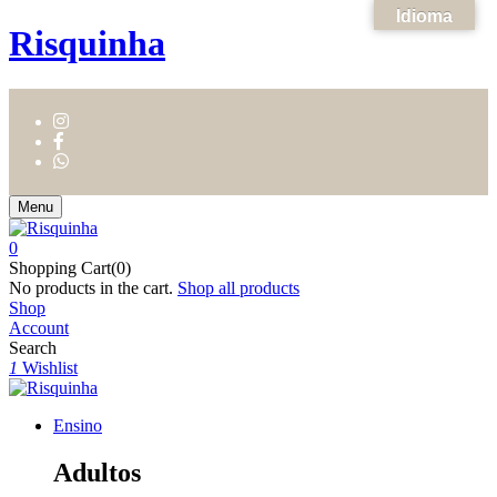
Idioma
Risquinha
Menu
0
Shopping Cart(0)
No products in the cart.
Shop all products
Shop
Account
Search
1
Wishlist
Ensino
Adultos