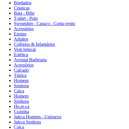
Bordados
Crianças
Bata - Bibe
T-shirt - Polo
Sweatshirt - Casaco - Corta-vento
Acessórios
Ensino
Adultos
Colégios & Infantários
Vem brincar
Estética
Avental Barbearia
Acessórios
Calçado
Túnica
Homem
Senhora
Calça
Homem
Senhora
Ho.re.ca
Cozinha
Jaleca Homem - Unissexo
Jaleca Senhora
Calça