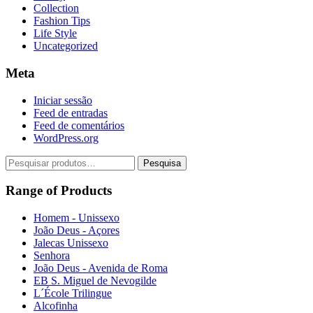
Collection
Fashion Tips
Life Style
Uncategorized
Meta
Iniciar sessão
Feed de entradas
Feed de comentários
WordPress.org
Pesquisar
Pesquisa
por:
Range of Products
Homem - Unissexo
João Deus - Açores
Jalecas Unissexo
Senhora
João Deus - Avenida de Roma
EB S. Miguel de Nevogilde
L´École Trilingue
Alcofinha