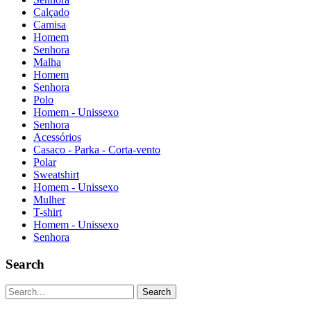
Calçado
Camisa
Homem
Senhora
Malha
Homem
Senhora
Polo
Homem - Unissexo
Senhora
Acessórios
Casaco - Parka - Corta-vento
Polar
Sweatshirt
Homem - Unissexo
Mulher
T-shirt
Homem - Unissexo
Senhora
Search
Search