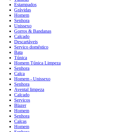
Estampados
Grávidas
Homem
Senhora
Unissexo
Gorros & Bandanas
Calçado
Descartáveis
Serviço doméstico
Bata
Túnica
Homem Túnica Limpeza
Senhora
Calça
Homem - Unissexo
Senhora
Avental limpeza
Calçado
Serviços
Blazer
Homem
Senhora
Calças
Homem
Senhora