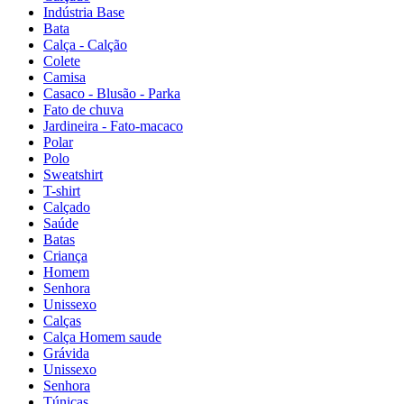
Indústria Base
Bata
Calça - Calção
Colete
Camisa
Casaco - Blusão - Parka
Fato de chuva
Jardineira - Fato-macaco
Polar
Polo
Sweatshirt
T-shirt
Calçado
Saúde
Batas
Criança
Homem
Senhora
Unissexo
Calças
Calça Homem saude
Grávida
Unissexo
Senhora
Túnicas