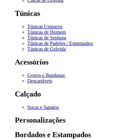
Calças de Grávida
Túnicas
Túnicas Unissexo
Túnicas de Homem
Túnicas de Senhora
Túnicas de Padrões / Estampados
Túnicas de Grávida
Acessórios
Gorros e Bandanas
Descartáveis
Calçado
Socas e Sapatos
Personalizações
Bordados e Estampados