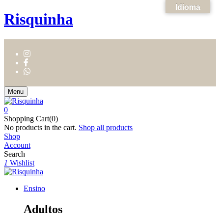
Idioma
Risquinha
Menu
0
Shopping Cart(0)
No products in the cart.
Shop all products
Shop
Account
Search
1
Wishlist
Ensino
Adultos