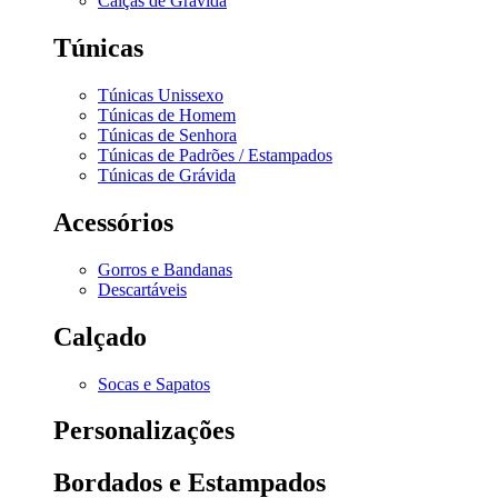
Calças de Grávida
Túnicas
Túnicas Unissexo
Túnicas de Homem
Túnicas de Senhora
Túnicas de Padrões / Estampados
Túnicas de Grávida
Acessórios
Gorros e Bandanas
Descartáveis
Calçado
Socas e Sapatos
Personalizações
Bordados e Estampados