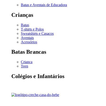
Batas e Aventais de Educadora
Crianças
Batas
T-shirts e Polos
Sweatshirts e Casacos
Aventais
Acessórios
Batas Brancas
Criança
Teen
Colégios e Infantários