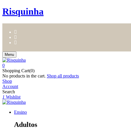
Risquinha
Menu
0
Shopping Cart(0)
No products in the cart.
Shop all products
Shop
Account
Search
1
Wishlist
Ensino
Adultos