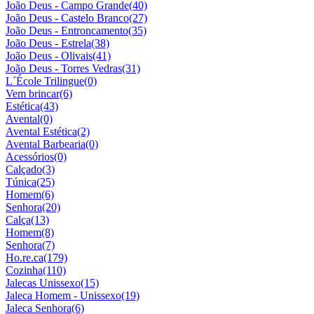
João Deus - Campo Grande
(40)
João Deus - Castelo Branco
(27)
João Deus - Entroncamento
(35)
João Deus - Estrela
(38)
João Deus - Olivais
(41)
João Deus - Torres Vedras
(31)
L´École Trilingue
(0)
Vem brincar
(6)
Estética
(43)
Avental
(0)
Avental Estética
(2)
Avental Barbearia
(0)
Acessórios
(0)
Calçado
(3)
Túnica
(25)
Homem
(6)
Senhora
(20)
Calça
(13)
Homem
(8)
Senhora
(7)
Ho.re.ca
(179)
Cozinha
(110)
Jalecas Unissexo
(15)
Jaleca Homem - Unissexo
(19)
Jaleca Senhora
(6)