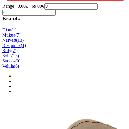
Range :
8.00
€
-
69.00
€
Brands
Dian
(1)
Mukua
(7)
Naivest
(13)
Risquinha
(1)
Roly
(2)
Sol´s
(13)
Suecos
(0)
Velilla
(6)