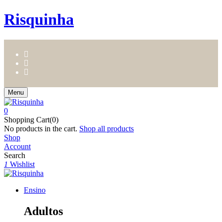
Risquinha
Menu
0
Shopping Cart(0)
No products in the cart.
Shop all products
Shop
Account
Search
1
Wishlist
Ensino
Adultos