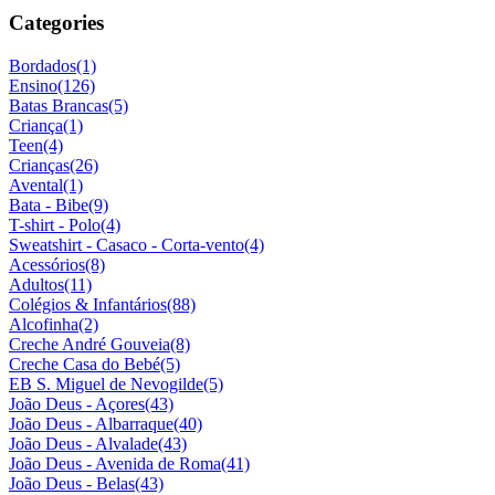
Categories
Bordados
(1)
Ensino
(126)
Batas Brancas
(5)
Criança
(1)
Teen
(4)
Crianças
(26)
Avental
(1)
Bata - Bibe
(9)
T-shirt - Polo
(4)
Sweatshirt - Casaco - Corta-vento
(4)
Acessórios
(8)
Adultos
(11)
Colégios & Infantários
(88)
Alcofinha
(2)
Creche André Gouveia
(8)
Creche Casa do Bebé
(5)
EB S. Miguel de Nevogilde
(5)
João Deus - Açores
(43)
João Deus - Albarraque
(40)
João Deus - Alvalade
(43)
João Deus - Avenida de Roma
(41)
João Deus - Belas
(43)