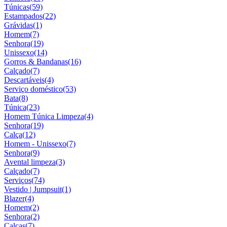
Túnicas
(59)
Estampados
(22)
Grávidas
(1)
Homem
(7)
Senhora
(19)
Unissexo
(14)
Gorros & Bandanas
(16)
Calçado
(7)
Descartáveis
(4)
Serviço doméstico
(53)
Bata
(8)
Túnica
(23)
Homem Túnica Limpeza
(4)
Senhora
(19)
Calça
(12)
Homem - Unissexo
(7)
Senhora
(9)
Avental limpeza
(3)
Calçado
(7)
Serviços
(74)
Vestido | Jumpsuit
(1)
Blazer
(4)
Homem
(2)
Senhora
(2)
Calças
(7)