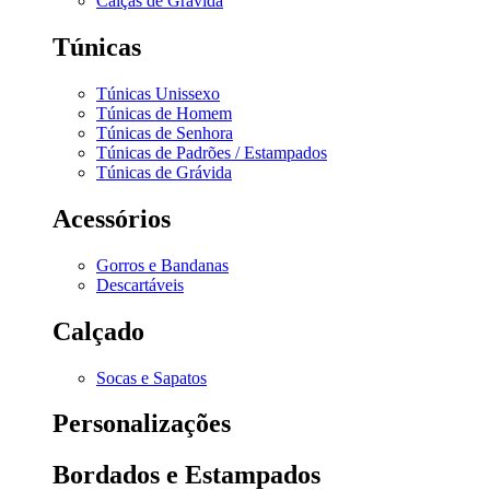
Calças de Grávida
Túnicas
Túnicas Unissexo
Túnicas de Homem
Túnicas de Senhora
Túnicas de Padrões / Estampados
Túnicas de Grávida
Acessórios
Gorros e Bandanas
Descartáveis
Calçado
Socas e Sapatos
Personalizações
Bordados e Estampados