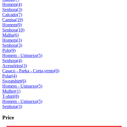
Homem
(4)
Senhora
(3)
Calçado
(7)
Camisa
(19)
Homem
(9)
Senhora
(10)
Malha
(6)
Homem
(3)
Senhora
(3)
Polo
(9)
Homem - Unissexo
(5)
Senhora
(4)
Acessórios
(3)
Casaco - Parka - Corta-vento
(0)
Polar
(4)
Sweatshirt
(6)
Homem - Unissexo
(5)
Mulher
(1)
T-shirt
(8)
Homem - Unissexo
(5)
Senhora
(3)
Price