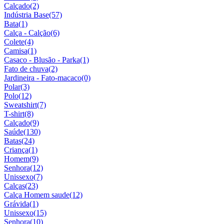
Calçado
(2)
Indústria Base
(57)
Bata
(1)
Calça - Calção
(6)
Colete
(4)
Camisa
(1)
Casaco - Blusão - Parka
(1)
Fato de chuva
(2)
Jardineira - Fato-macaco
(0)
Polar
(3)
Polo
(12)
Sweatshirt
(7)
T-shirt
(8)
Calçado
(9)
Saúde
(130)
Batas
(24)
Criança
(1)
Homem
(9)
Senhora
(12)
Unissexo
(7)
Calças
(23)
Calça Homem saude
(12)
Grávida
(1)
Unissexo
(15)
Senhora
(10)