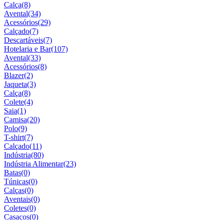
Calça
(8)
Avental
(34)
Acessórios
(29)
Calçado
(7)
Descartáveis
(7)
Hotelaria e Bar
(107)
Avental
(33)
Acessórios
(8)
Blazer
(2)
Jaqueta
(3)
Calça
(8)
Colete
(4)
Saia
(1)
Camisa
(20)
Polo
(9)
T-shirt
(7)
Calçado
(11)
Indústria
(80)
Indústria Alimentar
(23)
Batas
(0)
Túnicas
(0)
Calças
(0)
Aventais
(0)
Coletes
(0)
Casacos
(0)