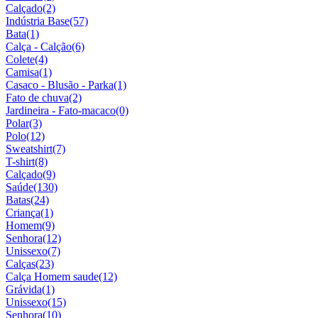
Calçado
(2)
Indústria Base
(57)
Bata
(1)
Calça - Calção
(6)
Colete
(4)
Camisa
(1)
Casaco - Blusão - Parka
(1)
Fato de chuva
(2)
Jardineira - Fato-macaco
(0)
Polar
(3)
Polo
(12)
Sweatshirt
(7)
T-shirt
(8)
Calçado
(9)
Saúde
(130)
Batas
(24)
Criança
(1)
Homem
(9)
Senhora
(12)
Unissexo
(7)
Calças
(23)
Calça Homem saude
(12)
Grávida
(1)
Unissexo
(15)
Senhora
(10)