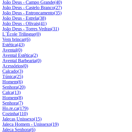
João Deus - Campo Grande
(40)
João Deus - Castelo Branco
(27)
João Deus - Entroncamento
(35)
João Deus - Estrela
(38)
João Deus - Olivais
(41)
João Deus - Torres Vedras
(31)
L´École Trilingue
(0)
Vem brincar
(6)
Estética
(43)
Avental
(0)
Avental Estética
(2)
Avental Barbearia
(0)
Acessórios
(0)
Calçado
(3)
Túnica
(25)
Homem
(6)
Senhora
(20)
Calça
(13)
Homem
(8)
Senhora
(7)
Ho.re.ca
(179)
Cozinha
(110)
Jalecas Unissexo
(15)
Jaleca Homem - Unissexo
(19)
Jaleca Senhora
(6)