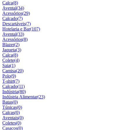
Calça
(8)
Avental
(34)
Acessórios
(29)
Calçado
(7)
Descartáveis
(7)
Hotelaria e Bar
(107)
Avental
(33)
Acessórios
(8)
Blazer
(2)
Jaqueta
(3)
Calça
(8)
Colete
(4)
Saia
(1)
Camisa
(20)
Polo
(9)
T-shirt
(7)
Calçado
(11)
Indústria
(80)
Indústria Alimentar
(23)
Batas
(0)
Túnicas
(0)
Calças
(0)
Aventais
(0)
Coletes
(0)
Casacos
(0)