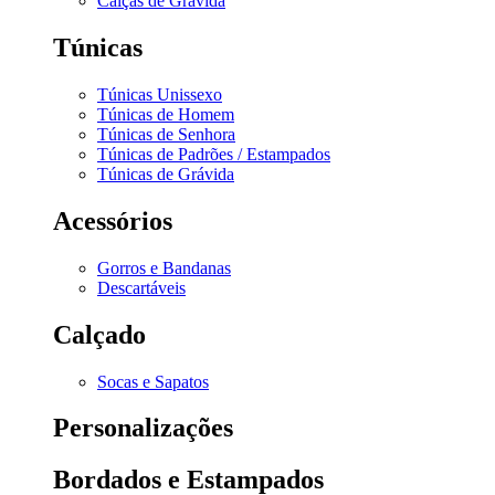
Calças de Grávida
Túnicas
Túnicas Unissexo
Túnicas de Homem
Túnicas de Senhora
Túnicas de Padrões / Estampados
Túnicas de Grávida
Acessórios
Gorros e Bandanas
Descartáveis
Calçado
Socas e Sapatos
Personalizações
Bordados e Estampados