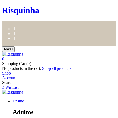
Risquinha
Menu
0
Shopping Cart(0)
No products in the cart.
Shop all products
Shop
Account
Search
1
Wishlist
Ensino
Adultos