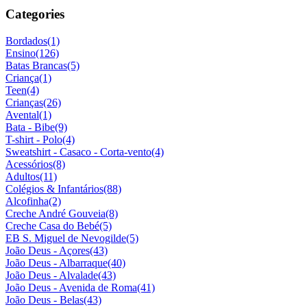
Categories
Bordados
(1)
Ensino
(126)
Batas Brancas
(5)
Criança
(1)
Teen
(4)
Crianças
(26)
Avental
(1)
Bata - Bibe
(9)
T-shirt - Polo
(4)
Sweatshirt - Casaco - Corta-vento
(4)
Acessórios
(8)
Adultos
(11)
Colégios & Infantários
(88)
Alcofinha
(2)
Creche André Gouveia
(8)
Creche Casa do Bebé
(5)
EB S. Miguel de Nevogilde
(5)
João Deus - Açores
(43)
João Deus - Albarraque
(40)
João Deus - Alvalade
(43)
João Deus - Avenida de Roma
(41)
João Deus - Belas
(43)