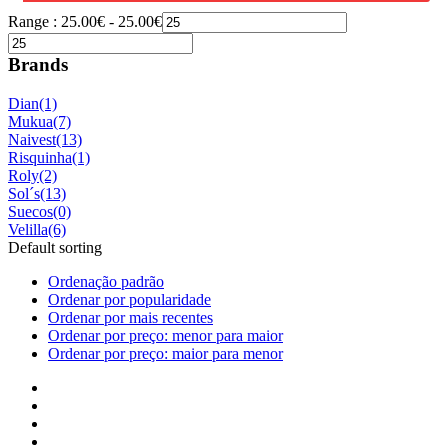
Range :
25.00
€
-
25.00
€
Brands
Dian
(1)
Mukua
(7)
Naivest
(13)
Risquinha
(1)
Roly
(2)
Sol´s
(13)
Suecos
(0)
Velilla
(6)
Default sorting
Ordenação padrão
Ordenar por popularidade
Ordenar por mais recentes
Ordenar por preço: menor para maior
Ordenar por preço: maior para menor