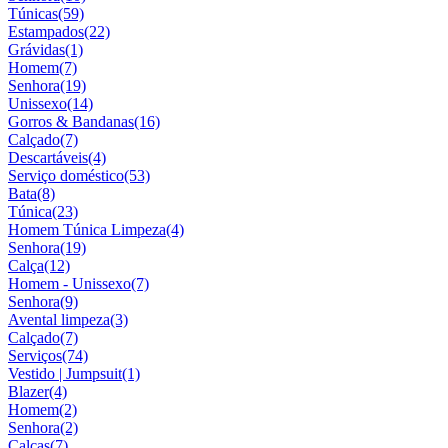
Túnicas
(59)
Estampados
(22)
Grávidas
(1)
Homem
(7)
Senhora
(19)
Unissexo
(14)
Gorros & Bandanas
(16)
Calçado
(7)
Descartáveis
(4)
Serviço doméstico
(53)
Bata
(8)
Túnica
(23)
Homem Túnica Limpeza
(4)
Senhora
(19)
Calça
(12)
Homem - Unissexo
(7)
Senhora
(9)
Avental limpeza
(3)
Calçado
(7)
Serviços
(74)
Vestido | Jumpsuit
(1)
Blazer
(4)
Homem
(2)
Senhora
(2)
Calças
(7)