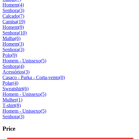
Homem
(4)
Senhora
(3)
Calçado
(7)
Camisa
(19)
Homem
(9)
Senhora
(10)
Malha
(6)
Homem
(3)
Senhora
(3)
Polo
(9)
Homem - Unissexo
(5)
Senhora
(4)
Acessórios
(3)
Casaco - Parka - Corta-vento
(0)
Polar
(4)
Sweatshirt
(6)
Homem - Unissexo
(5)
Mulher
(1)
T-shirt
(8)
Homem - Unissexo
(5)
Senhora
(3)
Price