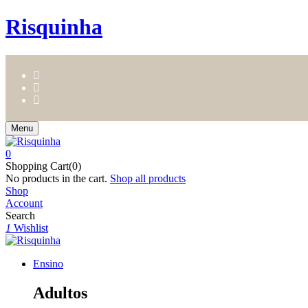
Risquinha
Menu
0
Shopping Cart(0)
No products in the cart.
Shop all products
Shop
Account
Search
1
Wishlist
Ensino
Adultos