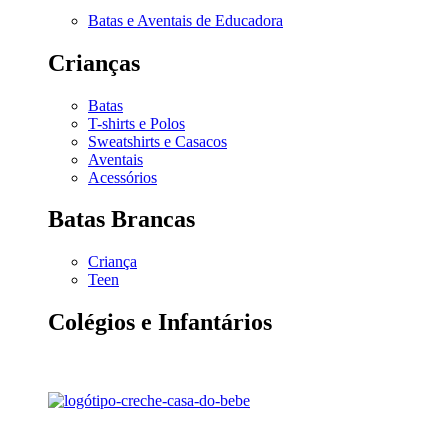
Batas e Aventais de Educadora
Crianças
Batas
T-shirts e Polos
Sweatshirts e Casacos
Aventais
Acessórios
Batas Brancas
Criança
Teen
Colégios e Infantários