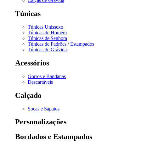
Calças de Grávida
Túnicas
Túnicas Unissexo
Túnicas de Homem
Túnicas de Senhora
Túnicas de Padrões / Estampados
Túnicas de Grávida
Acessórios
Gorros e Bandanas
Descartáveis
Calçado
Socas e Sapatos
Personalizações
Bordados e Estampados