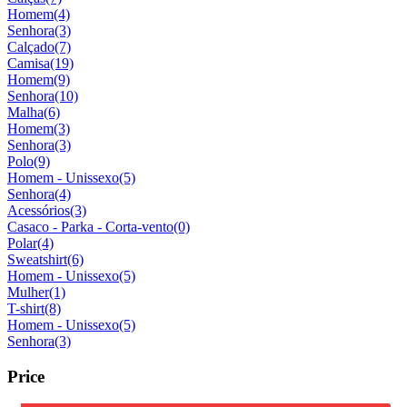
Homem
(4)
Senhora
(3)
Calçado
(7)
Camisa
(19)
Homem
(9)
Senhora
(10)
Malha
(6)
Homem
(3)
Senhora
(3)
Polo
(9)
Homem - Unissexo
(5)
Senhora
(4)
Acessórios
(3)
Casaco - Parka - Corta-vento
(0)
Polar
(4)
Sweatshirt
(6)
Homem - Unissexo
(5)
Mulher
(1)
T-shirt
(8)
Homem - Unissexo
(5)
Senhora
(3)
Price