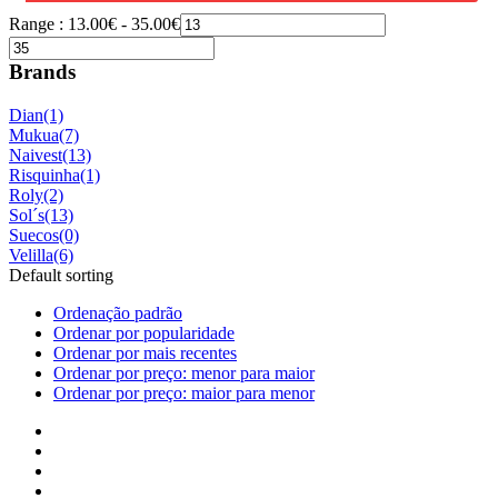
Range :
13.00
€
-
35.00
€
Brands
Dian
(1)
Mukua
(7)
Naivest
(13)
Risquinha
(1)
Roly
(2)
Sol´s
(13)
Suecos
(0)
Velilla
(6)
Default sorting
Ordenação padrão
Ordenar por popularidade
Ordenar por mais recentes
Ordenar por preço: menor para maior
Ordenar por preço: maior para menor