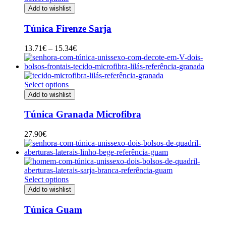
Add to wishlist
Túnica Firenze Sarja
Price
13.71
€
–
15.34
€
range:
13.71€
through
15.34€
Select options
Add to wishlist
Túnica Granada Microfibra
27.90
€
Select options
Add to wishlist
Túnica Guam