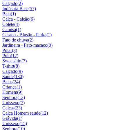
Calçado
(2)
Indústria Base
(57)
Bata
(1)
Calça - Calção
(6)
Colete
(4)
Camisa
(1)
Casaco - Blusão - Parka
(1)
Fato de chuva
(2)
Jardineira - Fato-macaco
(0)
Polar
(3)
Polo
(12)
Sweatshirt
(7)
T-shirt
(8)
Calçado
(9)
Saúde
(130)
Batas
(24)
Criança
(1)
Homem
(9)
Senhora
(12)
Unissexo
(7)
Calças
(23)
Calça Homem saude
(12)
Grávida
(1)
Unissexo
(15)
Senhora
(10)