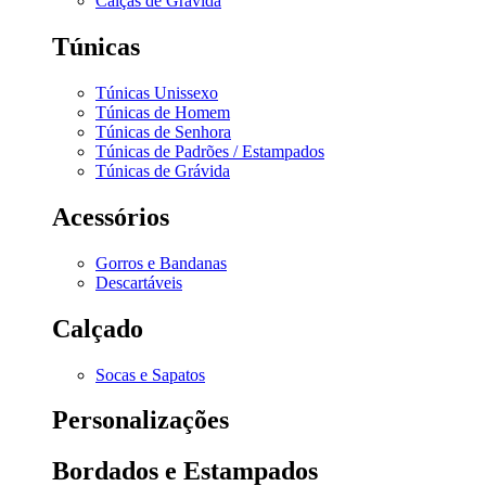
Calças de Grávida
Túnicas
Túnicas Unissexo
Túnicas de Homem
Túnicas de Senhora
Túnicas de Padrões / Estampados
Túnicas de Grávida
Acessórios
Gorros e Bandanas
Descartáveis
Calçado
Socas e Sapatos
Personalizações
Bordados e Estampados