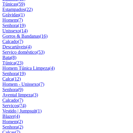
Túnicas
(59)
Estampados
(22)
Grávidas
(1)
Homem
(7)
Senhora
(19)
Unissexo
(14)
Gorros & Bandanas
(16)
Calçado
(7)
Descartáveis
(4)
Serviço doméstico
(53)
Bata
(8)
Túnica
(23)
Homem Túnica Limpeza
(4)
Senhora
(19)
Calça
(12)
Homem - Unissexo
(7)
Senhora
(9)
Avental limpeza
(3)
Calçado
(7)
Serviços
(74)
Vestido | Jumpsuit
(1)
Blazer
(4)
Homem
(2)
Senhora
(2)
Calças
(7)