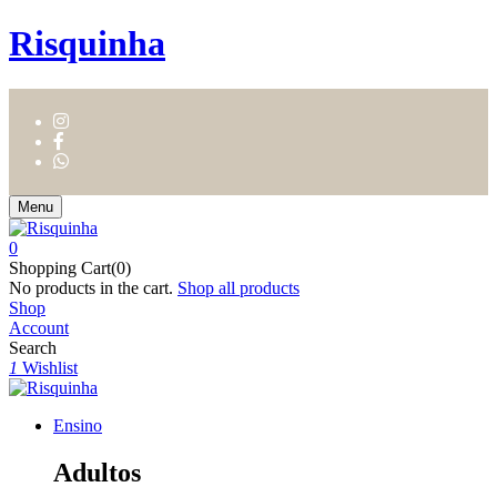
Risquinha
Menu
0
Shopping Cart(0)
No products in the cart.
Shop all products
Shop
Account
Search
1
Wishlist
Ensino
Adultos