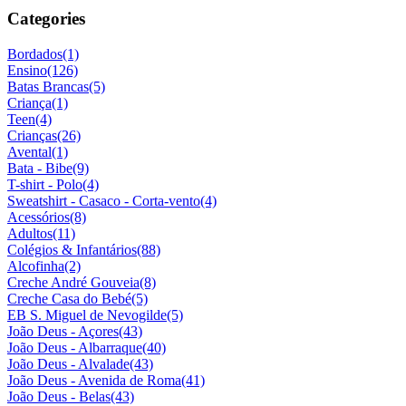
Categories
Bordados
(1)
Ensino
(126)
Batas Brancas
(5)
Criança
(1)
Teen
(4)
Crianças
(26)
Avental
(1)
Bata - Bibe
(9)
T-shirt - Polo
(4)
Sweatshirt - Casaco - Corta-vento
(4)
Acessórios
(8)
Adultos
(11)
Colégios & Infantários
(88)
Alcofinha
(2)
Creche André Gouveia
(8)
Creche Casa do Bebé
(5)
EB S. Miguel de Nevogilde
(5)
João Deus - Açores
(43)
João Deus - Albarraque
(40)
João Deus - Alvalade
(43)
João Deus - Avenida de Roma
(41)
João Deus - Belas
(43)