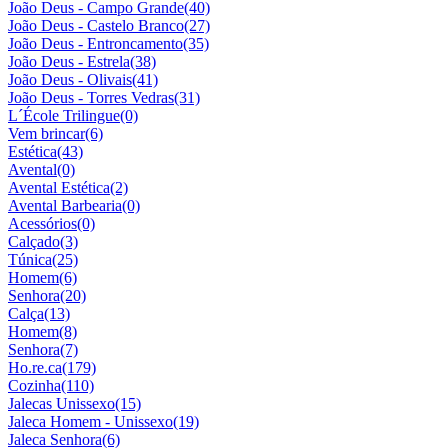
João Deus - Campo Grande
(40)
João Deus - Castelo Branco
(27)
João Deus - Entroncamento
(35)
João Deus - Estrela
(38)
João Deus - Olivais
(41)
João Deus - Torres Vedras
(31)
L´École Trilingue
(0)
Vem brincar
(6)
Estética
(43)
Avental
(0)
Avental Estética
(2)
Avental Barbearia
(0)
Acessórios
(0)
Calçado
(3)
Túnica
(25)
Homem
(6)
Senhora
(20)
Calça
(13)
Homem
(8)
Senhora
(7)
Ho.re.ca
(179)
Cozinha
(110)
Jalecas Unissexo
(15)
Jaleca Homem - Unissexo
(19)
Jaleca Senhora
(6)