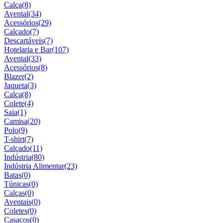
Calça
(8)
Avental
(34)
Acessórios
(29)
Calçado
(7)
Descartáveis
(7)
Hotelaria e Bar
(107)
Avental
(33)
Acessórios
(8)
Blazer
(2)
Jaqueta
(3)
Calça
(8)
Colete
(4)
Saia
(1)
Camisa
(20)
Polo
(9)
T-shirt
(7)
Calçado
(11)
Indústria
(80)
Indústria Alimentar
(23)
Batas
(0)
Túnicas
(0)
Calças
(0)
Aventais
(0)
Coletes
(0)
Casacos
(0)