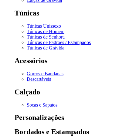
Calças de Grávida
Túnicas
Túnicas Unissexo
Túnicas de Homem
Túnicas de Senhora
Túnicas de Padrões / Estampados
Túnicas de Grávida
Acessórios
Gorros e Bandanas
Descartáveis
Calçado
Socas e Sapatos
Personalizações
Bordados e Estampados