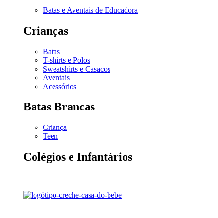
Batas e Aventais de Educadora
Crianças
Batas
T-shirts e Polos
Sweatshirts e Casacos
Aventais
Acessórios
Batas Brancas
Criança
Teen
Colégios e Infantários