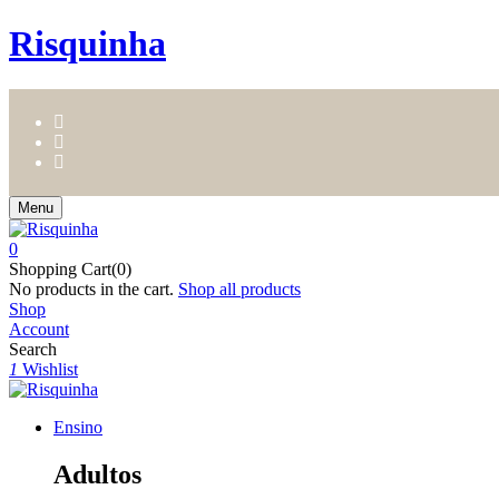
Risquinha
Menu
0
Shopping Cart(0)
No products in the cart.
Shop all products
Shop
Account
Search
1
Wishlist
Ensino
Adultos