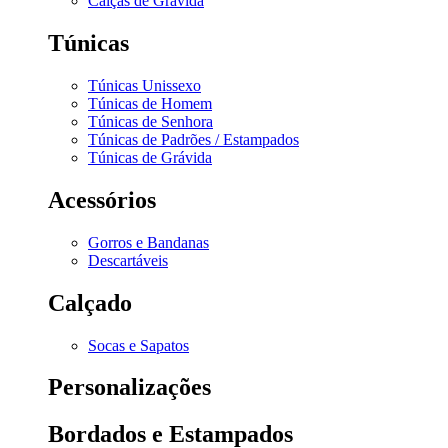
Calças de Grávida
Túnicas
Túnicas Unissexo
Túnicas de Homem
Túnicas de Senhora
Túnicas de Padrões / Estampados
Túnicas de Grávida
Acessórios
Gorros e Bandanas
Descartáveis
Calçado
Socas e Sapatos
Personalizações
Bordados e Estampados