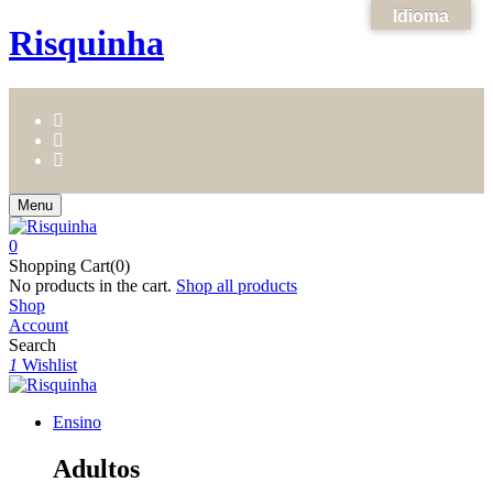
Idioma
Risquinha
Menu
0
Shopping Cart(0)
No products in the cart.
Shop all products
Shop
Account
Search
1
Wishlist
Ensino
Adultos