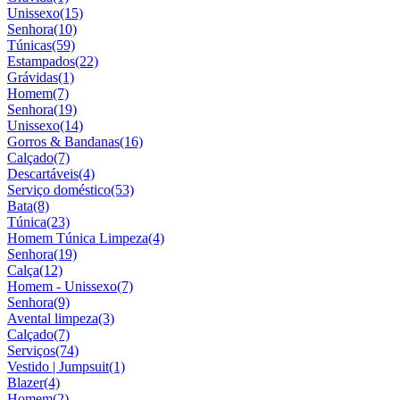
Unissexo
(15)
Senhora
(10)
Túnicas
(59)
Estampados
(22)
Grávidas
(1)
Homem
(7)
Senhora
(19)
Unissexo
(14)
Gorros & Bandanas
(16)
Calçado
(7)
Descartáveis
(4)
Serviço doméstico
(53)
Bata
(8)
Túnica
(23)
Homem Túnica Limpeza
(4)
Senhora
(19)
Calça
(12)
Homem - Unissexo
(7)
Senhora
(9)
Avental limpeza
(3)
Calçado
(7)
Serviços
(74)
Vestido | Jumpsuit
(1)
Blazer
(4)
Homem
(2)