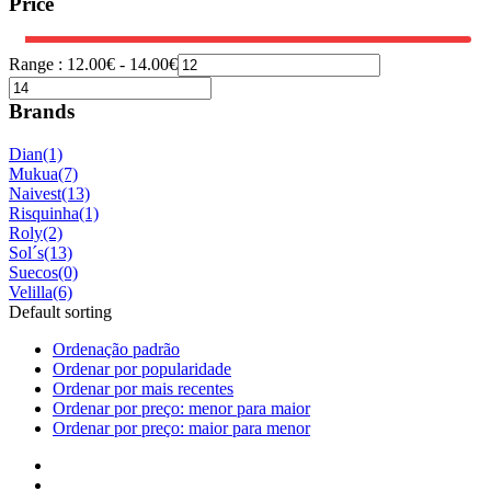
Price
Range :
12.00
€
-
14.00
€
Brands
Dian
(1)
Mukua
(7)
Naivest
(13)
Risquinha
(1)
Roly
(2)
Sol´s
(13)
Suecos
(0)
Velilla
(6)
Default sorting
Ordenação padrão
Ordenar por popularidade
Ordenar por mais recentes
Ordenar por preço: menor para maior
Ordenar por preço: maior para menor