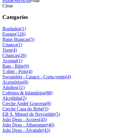
Home
Serviços
Polar
Close
Categories
Bordados
(1)
Ensino
(126)
Batas Brancas
(5)
Criança
(1)
Teen
(4)
Crianças
(26)
Avental
(1)
Bata - Bibe
(9)
T-shirt - Polo
(4)
Sweatshirt - Casaco - Corta-vento
(4)
Acessórios
(8)
Adultos
(11)
Colégios & Infantários
(88)
Alcofinha
(2)
Creche André Gouveia
(8)
Creche Casa do Bebé
(5)
EB S. Miguel de Nevogilde
(5)
João Deus - Açores
(43)
João Deus - Albarraque
(40)
João Deus - Alvalade
(43)