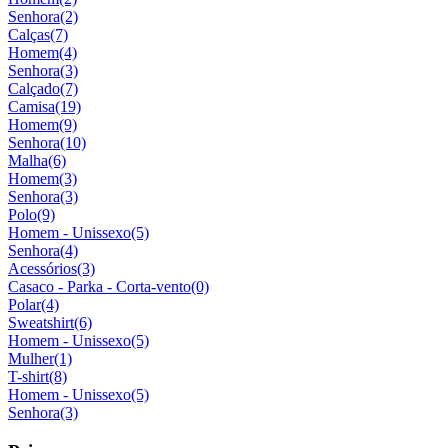
Senhora
(2)
Calças
(7)
Homem
(4)
Senhora
(3)
Calçado
(7)
Camisa
(19)
Homem
(9)
Senhora
(10)
Malha
(6)
Homem
(3)
Senhora
(3)
Polo
(9)
Homem - Unissexo
(5)
Senhora
(4)
Acessórios
(3)
Casaco - Parka - Corta-vento
(0)
Polar
(4)
Sweatshirt
(6)
Homem - Unissexo
(5)
Mulher
(1)
T-shirt
(8)
Homem - Unissexo
(5)
Senhora
(3)