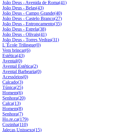
João Deus - Avenida de Roma
(41)
João Deus - Belas
(43)
João Deus - Campo Grande
(40)
João Deus - Castelo Branco
(27)
João Deus - Entroncamento
(35)
João Deus - Estrela
(38)
João Deus - Olivais
(41)
João Deus - Torres Vedras
(31)
L´École Trilingue
(0)
Vem brincar
(6)
Estética
(43)
Avental
(0)
Avental Estética
(2)
Avental Barbearia
(0)
Acessórios
(0)
Calçado
(3)
Túnica
(25)
Homem
(6)
Senhora
(20)
Calça
(13)
Homem
(8)
Senhora
(7)
Ho.re.ca
(179)
Cozinha
(110)
Jalecas Unissexo
(15)