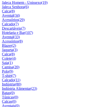
Jaleca Homem - Unissexo
(19)
Jaleca Senhora
(6)
Calça
(8)
Avental
(34)
Acessórios
(29)
Calçado
(7)
Descartáveis
(7)
Hotelaria e Bar
(107)
Avental
(33)
Acessórios
(8)
Blazer
(2)
Jaqueta
(3)
Calça
(8)
Colete
(4)
Saia
(1)
Camisa
(20)
Polo
(9)
T-shirt
(7)
Calçado
(11)
Indústria
(80)
Indústria Alimentar
(23)
Batas
(0)
Túnicas
(0)
Calças
(0)
Aventais
(0)