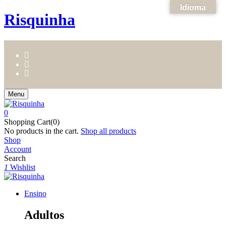
Idioma
Risquinha
Menu
0
Shopping Cart(0)
No products in the cart.
Shop all products
Shop
Account
Search
1
Wishlist
Ensino
Adultos