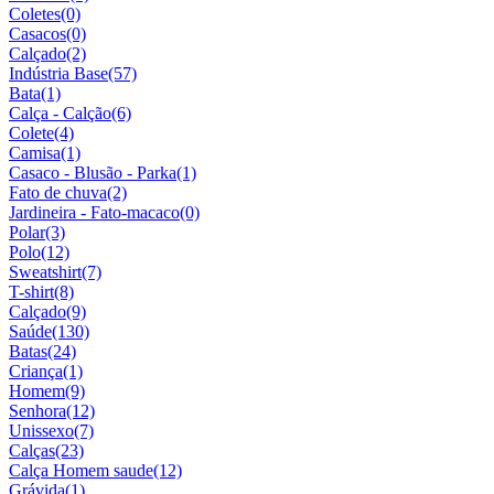
Coletes
(0)
Casacos
(0)
Calçado
(2)
Indústria Base
(57)
Bata
(1)
Calça - Calção
(6)
Colete
(4)
Camisa
(1)
Casaco - Blusão - Parka
(1)
Fato de chuva
(2)
Jardineira - Fato-macaco
(0)
Polar
(3)
Polo
(12)
Sweatshirt
(7)
T-shirt
(8)
Calçado
(9)
Saúde
(130)
Batas
(24)
Criança
(1)
Homem
(9)
Senhora
(12)
Unissexo
(7)
Calças
(23)
Calça Homem saude
(12)
Grávida
(1)