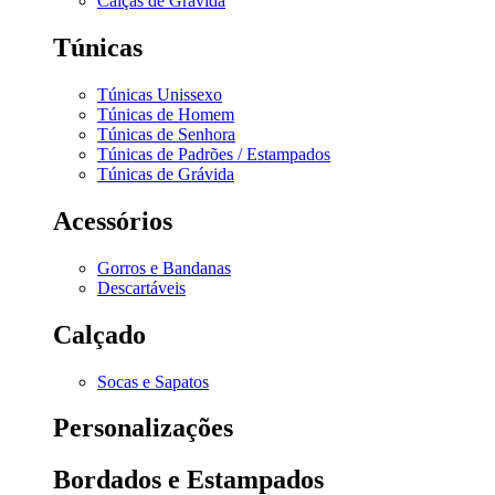
Calças de Grávida
Túnicas
Túnicas Unissexo
Túnicas de Homem
Túnicas de Senhora
Túnicas de Padrões / Estampados
Túnicas de Grávida
Acessórios
Gorros e Bandanas
Descartáveis
Calçado
Socas e Sapatos
Personalizações
Bordados e Estampados