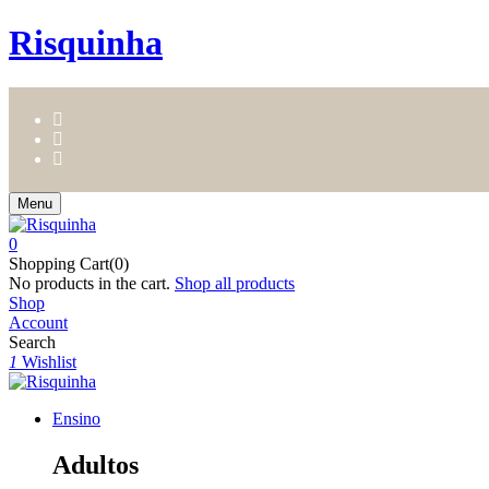
Risquinha
Menu
0
Shopping Cart(0)
No products in the cart.
Shop all products
Shop
Account
Search
1
Wishlist
Ensino
Adultos