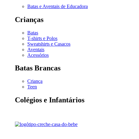
Batas e Aventais de Educadora
Crianças
Batas
T-shirts e Polos
Sweatshirts e Casacos
Aventais
Acessórios
Batas Brancas
Criança
Teen
Colégios e Infantários