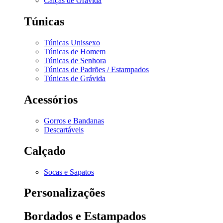
Calças de Grávida
Túnicas
Túnicas Unissexo
Túnicas de Homem
Túnicas de Senhora
Túnicas de Padrões / Estampados
Túnicas de Grávida
Acessórios
Gorros e Bandanas
Descartáveis
Calçado
Socas e Sapatos
Personalizações
Bordados e Estampados