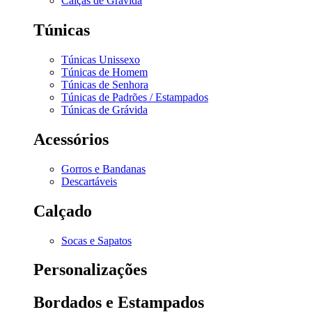
Calças de Grávida
Túnicas
Túnicas Unissexo
Túnicas de Homem
Túnicas de Senhora
Túnicas de Padrões / Estampados
Túnicas de Grávida
Acessórios
Gorros e Bandanas
Descartáveis
Calçado
Socas e Sapatos
Personalizações
Bordados e Estampados