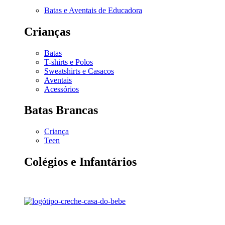
Batas e Aventais de Educadora
Crianças
Batas
T-shirts e Polos
Sweatshirts e Casacos
Aventais
Acessórios
Batas Brancas
Criança
Teen
Colégios e Infantários