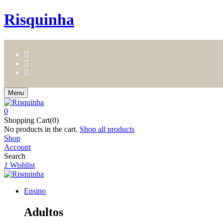
Risquinha
Menu
0
Shopping Cart(0)
No products in the cart.
Shop all products
Shop
Account
Search
1
Wishlist
Ensino
Adultos