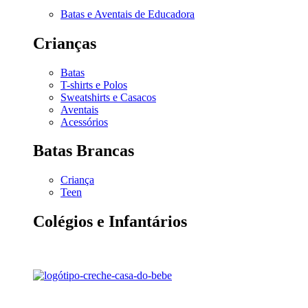
Batas e Aventais de Educadora
Crianças
Batas
T-shirts e Polos
Sweatshirts e Casacos
Aventais
Acessórios
Batas Brancas
Criança
Teen
Colégios e Infantários