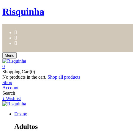
Risquinha
Menu
0
Shopping Cart(0)
No products in the cart.
Shop all products
Shop
Account
Search
1
Wishlist
Ensino
Adultos