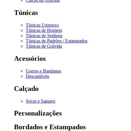
Calças de Grávida
Túnicas
Túnicas Unissexo
Túnicas de Homem
Túnicas de Senhora
Túnicas de Padrões / Estampados
Túnicas de Grávida
Acessórios
Gorros e Bandanas
Descartáveis
Calçado
Socas e Sapatos
Personalizações
Bordados e Estampados