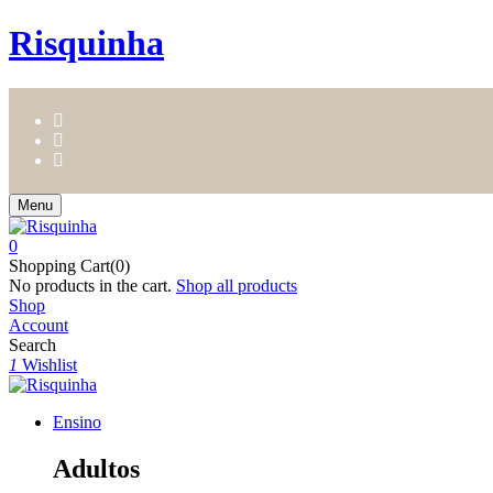
Risquinha
Menu
0
Shopping Cart(0)
No products in the cart.
Shop all products
Shop
Account
Search
1
Wishlist
Ensino
Adultos