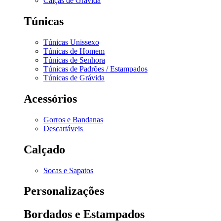
Calças de Grávida
Túnicas
Túnicas Unissexo
Túnicas de Homem
Túnicas de Senhora
Túnicas de Padrões / Estampados
Túnicas de Grávida
Acessórios
Gorros e Bandanas
Descartáveis
Calçado
Socas e Sapatos
Personalizações
Bordados e Estampados