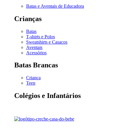
Batas e Aventais de Educadora
Crianças
Batas
T-shirts e Polos
Sweatshirts e Casacos
Aventais
Acessórios
Batas Brancas
Criança
Teen
Colégios e Infantários