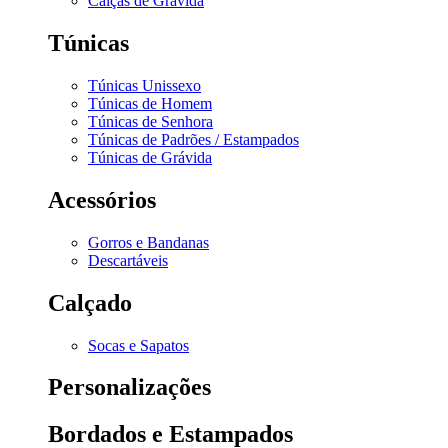
Calças de Grávida
Túnicas
Túnicas Unissexo
Túnicas de Homem
Túnicas de Senhora
Túnicas de Padrões / Estampados
Túnicas de Grávida
Acessórios
Gorros e Bandanas
Descartáveis
Calçado
Socas e Sapatos
Personalizações
Bordados e Estampados