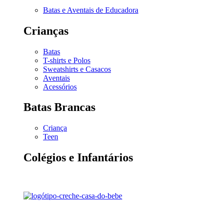
Batas e Aventais de Educadora
Crianças
Batas
T-shirts e Polos
Sweatshirts e Casacos
Aventais
Acessórios
Batas Brancas
Criança
Teen
Colégios e Infantários