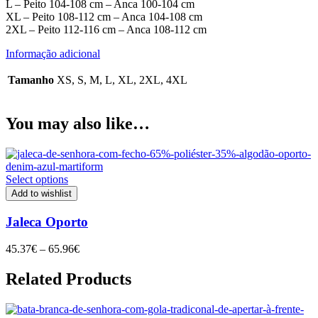
L – Peito 104-108 cm – Anca 100-104 cm
XL – Peito 108-112 cm – Anca 104-108 cm
2XL – Peito 112-116 cm – Anca 108-112 cm
Informação adicional
Tamanho
XS, S, M, L, XL, 2XL, 4XL
You may also like…
Select options
Add to wishlist
Jaleca Oporto
Price
45.37
€
–
65.96
€
range:
45.37€
Related Products
through
65.96€