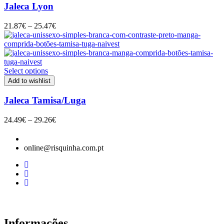
Jaleca Lyon
Price
21.87
€
–
25.47
€
range:
21.87€
through
25.47€
Select options
Add to wishlist
Jaleca Tamisa/Luga
Price
24.49
€
–
29.26
€
range:
24.49€
through
online@risquinha.com.pt
29.26€
Informações