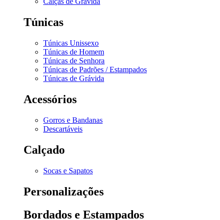
Calças de Grávida
Túnicas
Túnicas Unissexo
Túnicas de Homem
Túnicas de Senhora
Túnicas de Padrões / Estampados
Túnicas de Grávida
Acessórios
Gorros e Bandanas
Descartáveis
Calçado
Socas e Sapatos
Personalizações
Bordados e Estampados