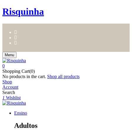
Risquinha
Menu
0
Shopping Cart(0)
No products in the cart.
Shop all products
Shop
Account
Search
1
Wishlist
Ensino
Adultos