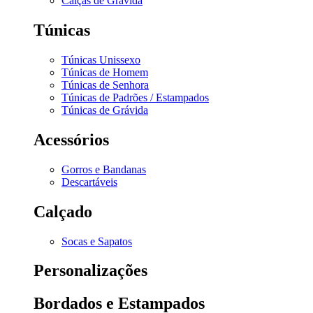
Calças de Grávida
Túnicas
Túnicas Unissexo
Túnicas de Homem
Túnicas de Senhora
Túnicas de Padrões / Estampados
Túnicas de Grávida
Acessórios
Gorros e Bandanas
Descartáveis
Calçado
Socas e Sapatos
Personalizações
Bordados e Estampados