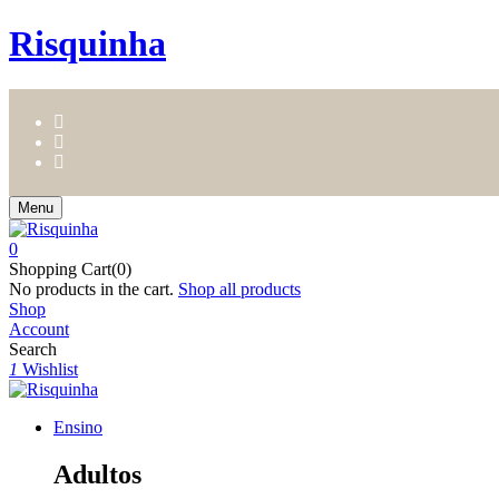
Risquinha
Menu
0
Shopping Cart(0)
No products in the cart.
Shop all products
Shop
Account
Search
1
Wishlist
Ensino
Adultos