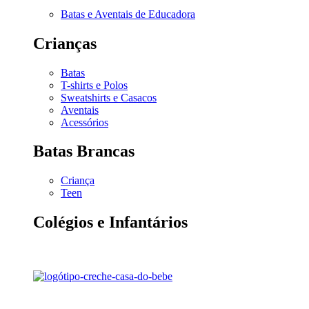
Batas e Aventais de Educadora
Crianças
Batas
T-shirts e Polos
Sweatshirts e Casacos
Aventais
Acessórios
Batas Brancas
Criança
Teen
Colégios e Infantários