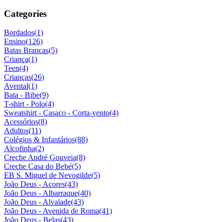
Categories
Bordados
(1)
Ensino
(126)
Batas Brancas
(5)
Criança
(1)
Teen
(4)
Crianças
(26)
Avental
(1)
Bata - Bibe
(9)
T-shirt - Polo
(4)
Sweatshirt - Casaco - Corta-vento
(4)
Acessórios
(8)
Adultos
(11)
Colégios & Infantários
(88)
Alcofinha
(2)
Creche André Gouveia
(8)
Creche Casa do Bebé
(5)
EB S. Miguel de Nevogilde
(5)
João Deus - Açores
(43)
João Deus - Albarraque
(40)
João Deus - Alvalade
(43)
João Deus - Avenida de Roma
(41)
João Deus - Belas
(43)