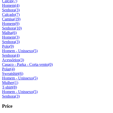
Calças
(7)
Homem
(4)
Senhora
(3)
Calçado
(7)
Camisa
(19)
Homem
(9)
Senhora
(10)
Malha
(6)
Homem
(3)
Senhora
(3)
Polo
(9)
Homem - Unissexo
(5)
Senhora
(4)
Acessórios
(3)
Casaco - Parka - Corta-vento
(0)
Polar
(4)
Sweatshirt
(6)
Homem - Unissexo
(5)
Mulher
(1)
T-shirt
(8)
Homem - Unissexo
(5)
Senhora
(3)
Price