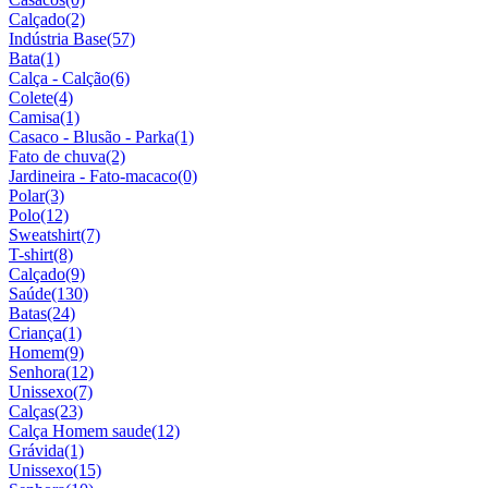
Calçado
(2)
Indústria Base
(57)
Bata
(1)
Calça - Calção
(6)
Colete
(4)
Camisa
(1)
Casaco - Blusão - Parka
(1)
Fato de chuva
(2)
Jardineira - Fato-macaco
(0)
Polar
(3)
Polo
(12)
Sweatshirt
(7)
T-shirt
(8)
Calçado
(9)
Saúde
(130)
Batas
(24)
Criança
(1)
Homem
(9)
Senhora
(12)
Unissexo
(7)
Calças
(23)
Calça Homem saude
(12)
Grávida
(1)
Unissexo
(15)