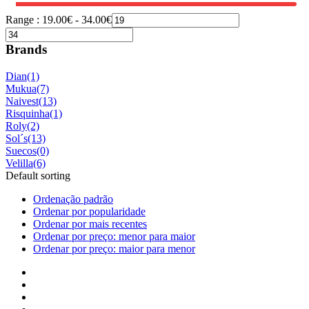
Range :
19.00
€
-
34.00
€
Brands
Dian
(1)
Mukua
(7)
Naivest
(13)
Risquinha
(1)
Roly
(2)
Sol´s
(13)
Suecos
(0)
Velilla
(6)
Default sorting
Ordenação padrão
Ordenar por popularidade
Ordenar por mais recentes
Ordenar por preço: menor para maior
Ordenar por preço: maior para menor