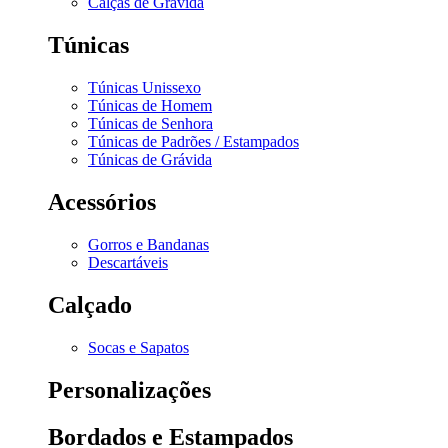
Calças de Grávida
Túnicas
Túnicas Unissexo
Túnicas de Homem
Túnicas de Senhora
Túnicas de Padrões / Estampados
Túnicas de Grávida
Acessórios
Gorros e Bandanas
Descartáveis
Calçado
Socas e Sapatos
Personalizações
Bordados e Estampados