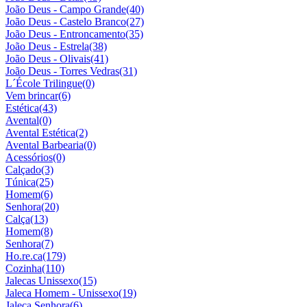
João Deus - Campo Grande
(40)
João Deus - Castelo Branco
(27)
João Deus - Entroncamento
(35)
João Deus - Estrela
(38)
João Deus - Olivais
(41)
João Deus - Torres Vedras
(31)
L´École Trilingue
(0)
Vem brincar
(6)
Estética
(43)
Avental
(0)
Avental Estética
(2)
Avental Barbearia
(0)
Acessórios
(0)
Calçado
(3)
Túnica
(25)
Homem
(6)
Senhora
(20)
Calça
(13)
Homem
(8)
Senhora
(7)
Ho.re.ca
(179)
Cozinha
(110)
Jalecas Unissexo
(15)
Jaleca Homem - Unissexo
(19)
Jaleca Senhora
(6)