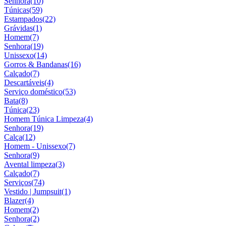
Senhora
(10)
Túnicas
(59)
Estampados
(22)
Grávidas
(1)
Homem
(7)
Senhora
(19)
Unissexo
(14)
Gorros & Bandanas
(16)
Calçado
(7)
Descartáveis
(4)
Serviço doméstico
(53)
Bata
(8)
Túnica
(23)
Homem Túnica Limpeza
(4)
Senhora
(19)
Calça
(12)
Homem - Unissexo
(7)
Senhora
(9)
Avental limpeza
(3)
Calçado
(7)
Serviços
(74)
Vestido | Jumpsuit
(1)
Blazer
(4)
Homem
(2)
Senhora
(2)