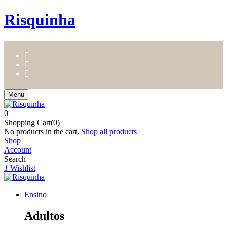
Risquinha
Menu
0
Shopping Cart(0)
No products in the cart.
Shop all products
Shop
Account
Search
1
Wishlist
Ensino
Adultos