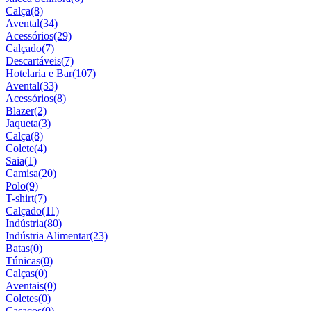
Calça
(8)
Avental
(34)
Acessórios
(29)
Calçado
(7)
Descartáveis
(7)
Hotelaria e Bar
(107)
Avental
(33)
Acessórios
(8)
Blazer
(2)
Jaqueta
(3)
Calça
(8)
Colete
(4)
Saia
(1)
Camisa
(20)
Polo
(9)
T-shirt
(7)
Calçado
(11)
Indústria
(80)
Indústria Alimentar
(23)
Batas
(0)
Túnicas
(0)
Calças
(0)
Aventais
(0)
Coletes
(0)
Casacos
(0)