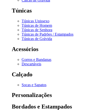
Calças de Grávida
Túnicas
Túnicas Unissexo
Túnicas de Homem
Túnicas de Senhora
Túnicas de Padrões / Estampados
Túnicas de Grávida
Acessórios
Gorros e Bandanas
Descartáveis
Calçado
Socas e Sapatos
Personalizações
Bordados e Estampados