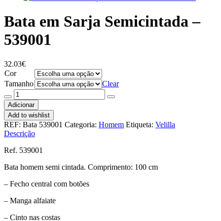
Bata em Sarja Semicintada –
539001
32.03
€
Cor
Tamanho
Clear
Quantidade
de
Adicionar
Bata
Add to wishlist
em
REF:
Bata 539001
Categoria:
Homem
Etiqueta:
Velilla
Sarja
Descrição
Semicintada
-
Ref. 539001
539001
Bata homem semi cintada. Comprimento: 100 cm
– Fecho central com botões
– Manga alfaiate
– Cinto nas costas