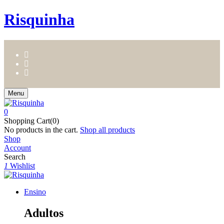
Risquinha
Menu
0
Shopping Cart(0)
No products in the cart.
Shop all products
Shop
Account
Search
1
Wishlist
Ensino
Adultos