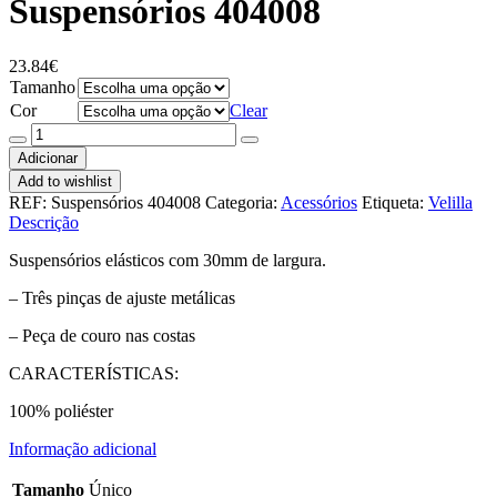
Suspensórios 404008
23.84
€
Tamanho
Cor
Clear
Quantidade
de
Adicionar
Suspensórios
Add to wishlist
404008
REF:
Suspensórios 404008
Categoria:
Acessórios
Etiqueta:
Velilla
Descrição
Suspensórios elásticos com 30mm de largura.
– Três pinças de ajuste metálicas
– Peça de couro nas costas
CARACTERÍSTICAS:
100% poliéster
Informação adicional
Tamanho
Único