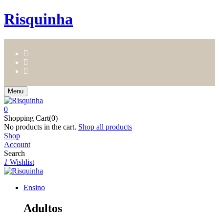
Risquinha
Menu
0
Shopping Cart(0)
No products in the cart.
Shop all products
Shop
Account
Search
1
Wishlist
Ensino
Adultos