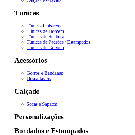
Calças de Grávida
Túnicas
Túnicas Unissexo
Túnicas de Homem
Túnicas de Senhora
Túnicas de Padrões / Estampados
Túnicas de Grávida
Acessórios
Gorros e Bandanas
Descartáveis
Calçado
Socas e Sapatos
Personalizações
Bordados e Estampados