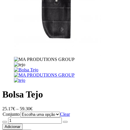
Bolsa Tejo
Price
25.17
€
–
59.30
€
range:
Conjunto
Clear
25.17€
Quantidade
through
de
Adicionar
59.30€