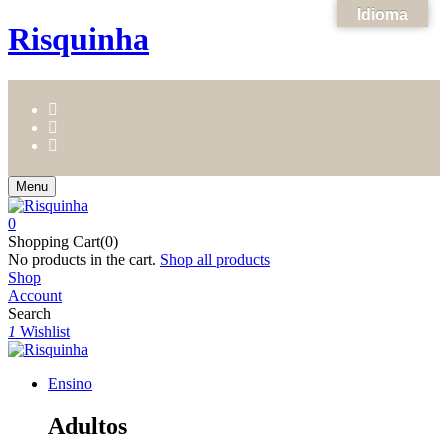
Idioma
Risquinha
Menu
0
Shopping Cart(0)
No products in the cart.
Shop all products
Shop
Account
Search
1
Wishlist
Ensino
Adultos