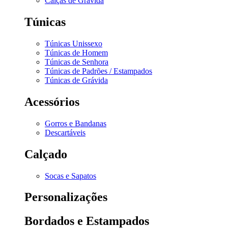
Calças de Grávida
Túnicas
Túnicas Unissexo
Túnicas de Homem
Túnicas de Senhora
Túnicas de Padrões / Estampados
Túnicas de Grávida
Acessórios
Gorros e Bandanas
Descartáveis
Calçado
Socas e Sapatos
Personalizações
Bordados e Estampados