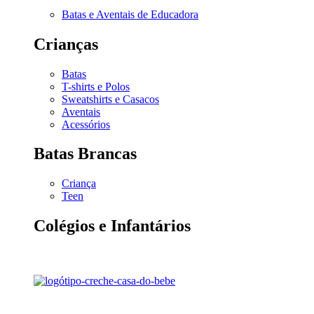
Batas e Aventais de Educadora
Crianças
Batas
T-shirts e Polos
Sweatshirts e Casacos
Aventais
Acessórios
Batas Brancas
Criança
Teen
Colégios e Infantários