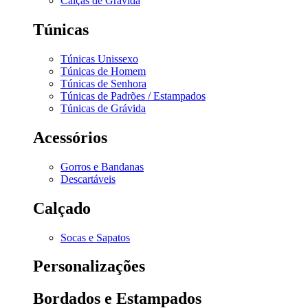
Calças de Grávida
Túnicas
Túnicas Unissexo
Túnicas de Homem
Túnicas de Senhora
Túnicas de Padrões / Estampados
Túnicas de Grávida
Acessórios
Gorros e Bandanas
Descartáveis
Calçado
Socas e Sapatos
Personalizações
Bordados e Estampados