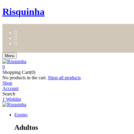
Risquinha
Menu
0
Shopping Cart(0)
No products in the cart.
Shop all products
Shop
Account
Search
1
Wishlist
Ensino
Adultos