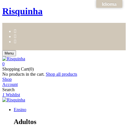
Idioma
Risquinha
Menu
0
Shopping Cart(0)
No products in the cart.
Shop all products
Shop
Account
Search
1
Wishlist
Ensino
Adultos