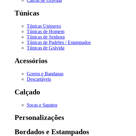
Calças de Grávida
Túnicas
Túnicas Unissexo
Túnicas de Homem
Túnicas de Senhora
Túnicas de Padrões / Estampados
Túnicas de Grávida
Acessórios
Gorros e Bandanas
Descartáveis
Calçado
Socas e Sapatos
Personalizações
Bordados e Estampados