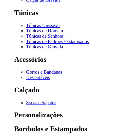
Calças de Grávida
Túnicas
Túnicas Unissexo
Túnicas de Homem
Túnicas de Senhora
Túnicas de Padrões / Estampados
Túnicas de Grávida
Acessórios
Gorros e Bandanas
Descartáveis
Calçado
Socas e Sapatos
Personalizações
Bordados e Estampados