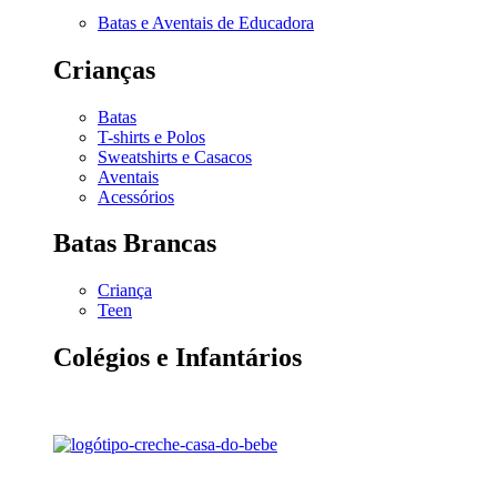
Batas e Aventais de Educadora
Crianças
Batas
T-shirts e Polos
Sweatshirts e Casacos
Aventais
Acessórios
Batas Brancas
Criança
Teen
Colégios e Infantários