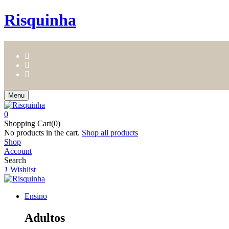
Risquinha
Menu
0
Shopping Cart(0)
No products in the cart.
Shop all products
Shop
Account
Search
1
Wishlist
Ensino
Adultos