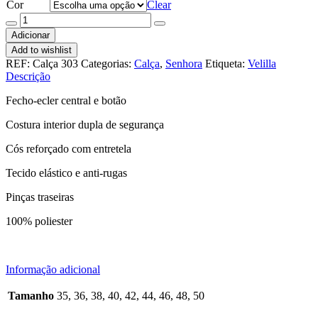
Cor
Clear
Quantidade
de
Adicionar
Calça
Add to wishlist
feminina
REF:
Calça 303
Categorias:
Calça
,
Senhora
Etiqueta:
Velilla
303
Descrição
Fecho-ecler central e botão
Costura interior dupla de segurança
Cós reforçado com entretela
Tecido elástico e anti-rugas
Pinças traseiras
100% poliester
Informação adicional
Tamanho
35, 36, 38, 40, 42, 44, 46, 48, 50