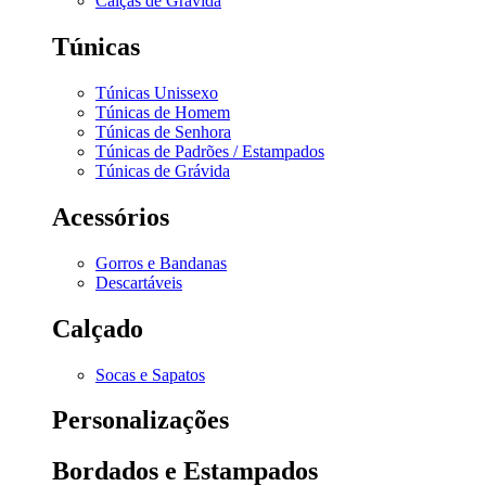
Calças de Grávida
Túnicas
Túnicas Unissexo
Túnicas de Homem
Túnicas de Senhora
Túnicas de Padrões / Estampados
Túnicas de Grávida
Acessórios
Gorros e Bandanas
Descartáveis
Calçado
Socas e Sapatos
Personalizações
Bordados e Estampados