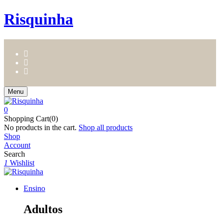
Risquinha
Menu
0
Shopping Cart(0)
No products in the cart.
Shop all products
Shop
Account
Search
1
Wishlist
Ensino
Adultos