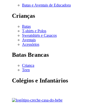
Batas e Aventais de Educadora
Crianças
Batas
T-shirts e Polos
Sweatshirts e Casacos
Aventais
Acessórios
Batas Brancas
Criança
Teen
Colégios e Infantários