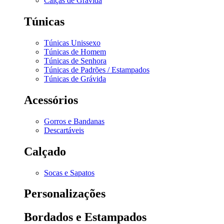
Calças de Grávida
Túnicas
Túnicas Unissexo
Túnicas de Homem
Túnicas de Senhora
Túnicas de Padrões / Estampados
Túnicas de Grávida
Acessórios
Gorros e Bandanas
Descartáveis
Calçado
Socas e Sapatos
Personalizações
Bordados e Estampados