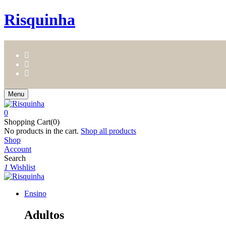
Risquinha
Menu
0
Shopping Cart(0)
No products in the cart.
Shop all products
Shop
Account
Search
1
Wishlist
Ensino
Adultos