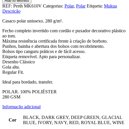
Add to wishlist
Polar
REF:
Perth MK610V
Categorias:
Polar
,
Polar
Etiqueta:
Mukua
Unissexo
Descrição
Perth
Casaco polar unissexo. 280 g/m².
Fecho completo invertido com cordão e puxador decorativo plástico
ao tom.
Máxima resistência certificada frente à criação de borboto.
Punhos, bainha e abertura dos bolsos com recobrimento.
Bolsos tipo canguru práticos e de fácil acesso.
Etiqueta removível. Apto para personalizar.
Desenho Clássico
Gola alta.
Regular Fit.
Ideal para bordado, transfer.
POLAR. 100% POLIÉSTER
280 GSM
Informação adicional
BLACK, DARK GREY, DEEP GREEN, GLACIAL
Cor
BLUE, IVORY, NAVY, RED, ROYAL BLUE, WINE