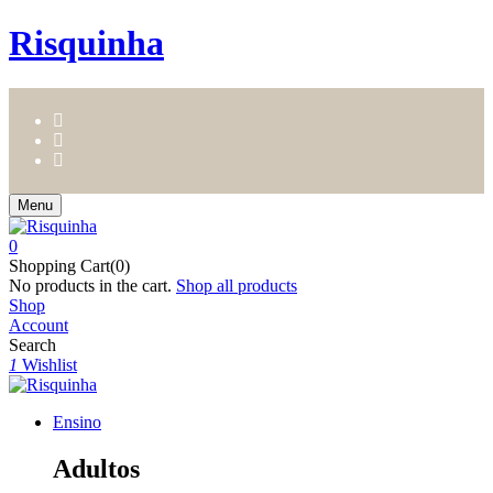
Risquinha
Menu
0
Shopping Cart(0)
No products in the cart.
Shop all products
Shop
Account
Search
1
Wishlist
Ensino
Adultos