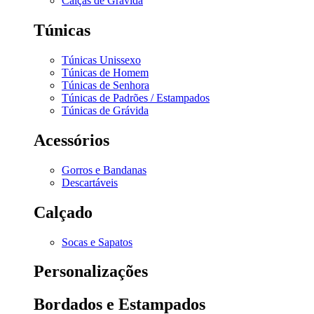
Calças de Grávida
Túnicas
Túnicas Unissexo
Túnicas de Homem
Túnicas de Senhora
Túnicas de Padrões / Estampados
Túnicas de Grávida
Acessórios
Gorros e Bandanas
Descartáveis
Calçado
Socas e Sapatos
Personalizações
Bordados e Estampados