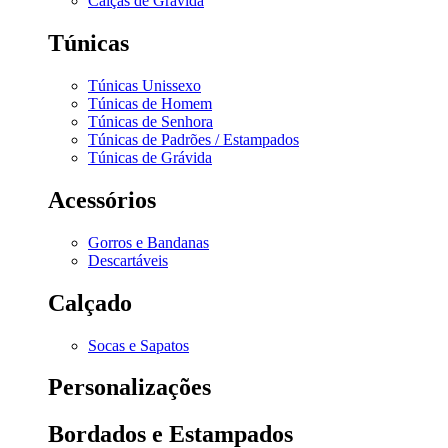
Calças de Grávida
Túnicas
Túnicas Unissexo
Túnicas de Homem
Túnicas de Senhora
Túnicas de Padrões / Estampados
Túnicas de Grávida
Acessórios
Gorros e Bandanas
Descartáveis
Calçado
Socas e Sapatos
Personalizações
Bordados e Estampados