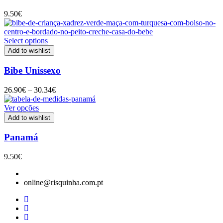
9.50
€
Select options
Add to wishlist
Bibe Unissexo
Price
26.90
€
–
30.34
€
range:
26.90€
Ver opções
through
Add to wishlist
30.34€
Panamá
9.50
€
online@risquinha.com.pt