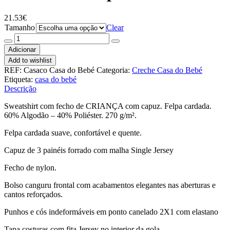
21.53
€
Tamanho
Clear
Quantidade
de
Adicionar
Casaco
Add to wishlist
com
REF:
Casaco Casa do Bebé
Categoria:
Creche Casa do Bebé
capuz
Etiqueta:
casa do bebé
Descrição
Sweatshirt com fecho de CRIANÇA com capuz. Felpa cardada.
60% Algodão – 40% Poliéster. 270 g/m².
Felpa cardada suave, confortável e quente.
Capuz de 3 painéis forrado com malha Single Jersey
Fecho de nylon.
Bolso canguru frontal com acabamentos elegantes nas aberturas e
cantos reforçados.
Punhos e cós indeformáveis em ponto canelado 2X1 com elastano
Tapa costuras com fita Jersey no interior da gola