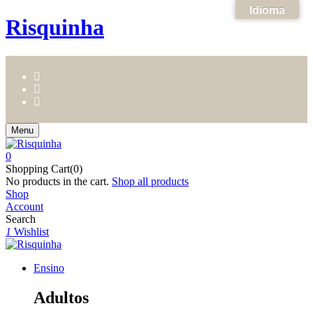
Idioma
Risquinha
Menu
0
Shopping Cart(0)
No products in the cart.
Shop all products
Shop
Account
Search
1
Wishlist
Ensino
Adultos