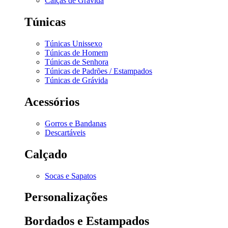
Calças de Grávida
Túnicas
Túnicas Unissexo
Túnicas de Homem
Túnicas de Senhora
Túnicas de Padrões / Estampados
Túnicas de Grávida
Acessórios
Gorros e Bandanas
Descartáveis
Calçado
Socas e Sapatos
Personalizações
Bordados e Estampados