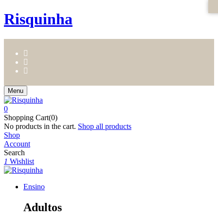
Risquinha
Menu
0
Shopping Cart(0)
No products in the cart.
Shop all products
Shop
Account
Search
1
Wishlist
Ensino
Adultos