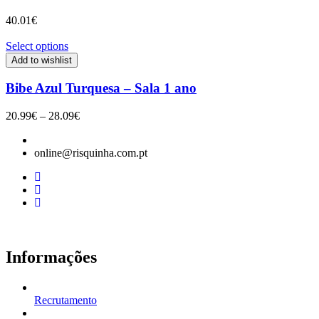
40.01
€
Select options
Add to wishlist
Bibe Azul Turquesa – Sala 1 ano
Price
20.99
€
–
28.09
€
range:
20.99€
online@risquinha.com.pt
through
28.09€
Informações
Recrutamento