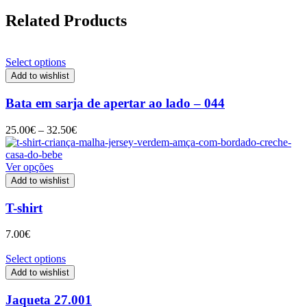
Related Products
Select options
Add to wishlist
Bata em sarja de apertar ao lado – 044
Price
25.00
€
–
32.50
€
range:
25.00€
through
Ver opções
32.50€
Add to wishlist
T-shirt
7.00
€
Select options
Add to wishlist
Jaqueta 27.001