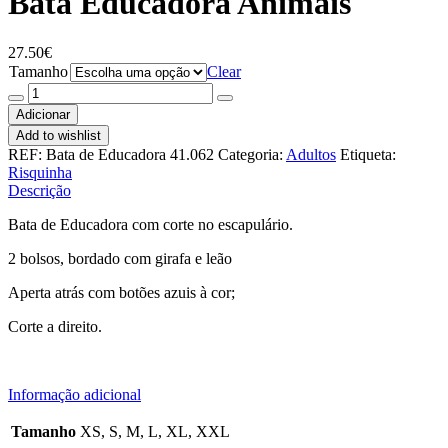
Bata Educadora Animais
27.50
€
Tamanho
Clear
Quantidade
de
Adicionar
Bata
Add to wishlist
Educadora
REF:
Bata de Educadora 41.062
Categoria:
Adultos
Etiqueta:
Animais
Risquinha
Descrição
Bata de Educadora com corte no escapulário.
2 bolsos, bordado com girafa e leão
Aperta atrás com botões azuis à cor;
Corte a direito.
Informação adicional
Tamanho
XS, S, M, L, XL, XXL