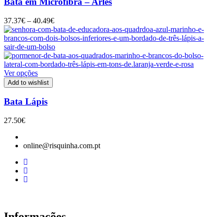
Bata em Microfibra – Arles
Price
37.37
€
–
40.49
€
range:
37.37€
through
40.49€
Ver opções
Add to wishlist
Bata Lápis
27.50
€
online@risquinha.com.pt
Informações