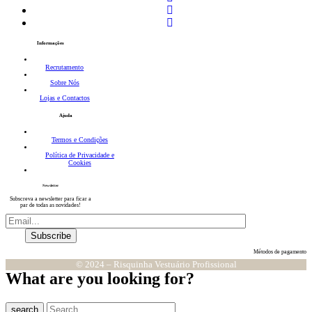
Informações
Recrutamento
Sobre Nós
Lojas e Contactos
Ajuda
Termos e Condições
Política de Privacidade e
Cookies
Newsletter
Subscreva a newsletter para ficar a
par de todas as novidades!
Métodos de pagamento
© 2024 – Risquinha Vestuário Profissional
What are you looking for?
search