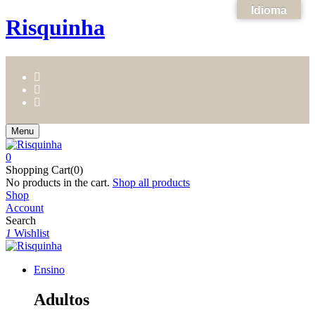
Idioma
Risquinha
Menu
0
Shopping Cart(0)
No products in the cart.
Shop all products
Shop
Account
Search
1
Wishlist
Ensino
Adultos