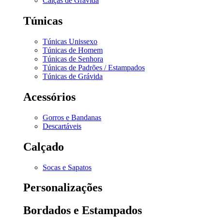
Calças de Grávida
Túnicas
Túnicas Unissexo
Túnicas de Homem
Túnicas de Senhora
Túnicas de Padrões / Estampados
Túnicas de Grávida
Acessórios
Gorros e Bandanas
Descartáveis
Calçado
Socas e Sapatos
Personalizações
Bordados e Estampados