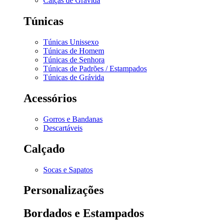
Calças de Grávida
Túnicas
Túnicas Unissexo
Túnicas de Homem
Túnicas de Senhora
Túnicas de Padrões / Estampados
Túnicas de Grávida
Acessórios
Gorros e Bandanas
Descartáveis
Calçado
Socas e Sapatos
Personalizações
Bordados e Estampados