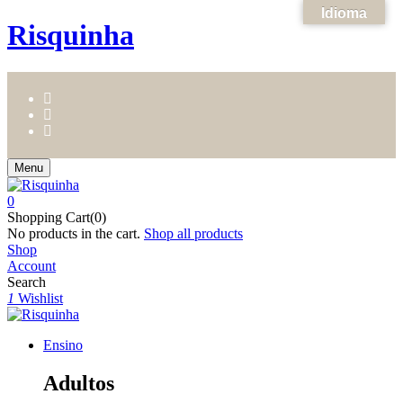
Idioma
Risquinha
Menu
0
Shopping Cart(0)
No products in the cart.
Shop all products
Shop
Account
Search
1
Wishlist
Ensino
Adultos