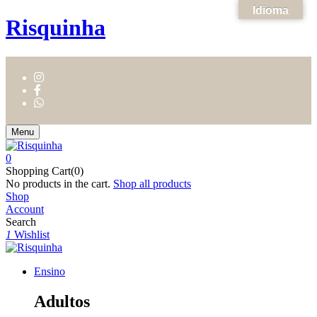
Idioma
Risquinha
Menu
0
Shopping Cart(0)
No products in the cart.
Shop all products
Shop
Account
Search
1
Wishlist
Ensino
Adultos