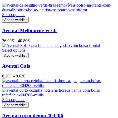
Select options
Add to wishlist
Avental Melbourne Verde
Price
36.99
€
–
40.80
€
range:
36.99€
Select options
through
Add to wishlist
40.80€
Avental Gala
Price
8.20
€
–
8.62
€
range:
8.20€
through
8.62€
Select options
Add to wishlist
Avental curto denim 404206