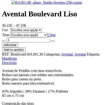
Avental Boulevard Liso
Price
36.22
€
–
47.10
€
range:
Cor
36.22€
Tiras
Clear
through
Quantidade
47.10€
de
Adicionar
Avental
Add to wishlist
Boulevard
REF:
Boulevard BA301.30
Categorias:
Avental
,
Avental
Etiqueta:
Liso
Martiform
Descrição
Avental de Peitilho com tiras removíveis.
Bolsos nas laterais com rebites nas extremidades.
Bolso para caneta no peito.
Bolso interior para bloco/telemóvel.
45% Algodão | 38% Elastano | 17% Poliéster
85 cm x 75 cm
Composição das tiras: