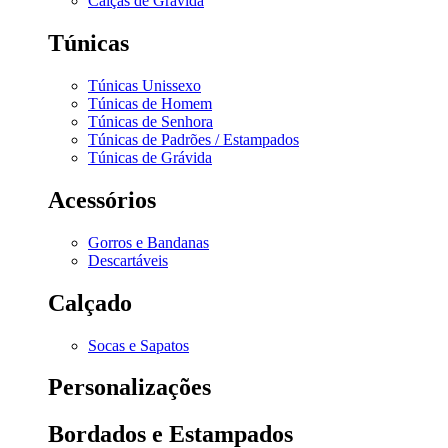
Calças de Grávida
Túnicas
Túnicas Unissexo
Túnicas de Homem
Túnicas de Senhora
Túnicas de Padrões / Estampados
Túnicas de Grávida
Acessórios
Gorros e Bandanas
Descartáveis
Calçado
Socas e Sapatos
Personalizações
Bordados e Estampados