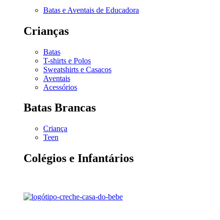
Batas e Aventais de Educadora
Crianças
Batas
T-shirts e Polos
Sweatshirts e Casacos
Aventais
Acessórios
Batas Brancas
Criança
Teen
Colégios e Infantários