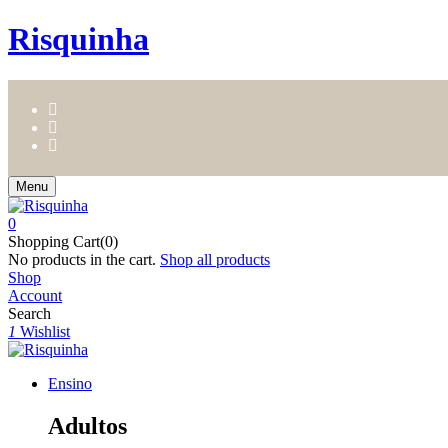
Risquinha
Menu
0
Shopping Cart(0)
No products in the cart.
Shop all products
Shop
Account
Search
1
Wishlist
Ensino
Adultos