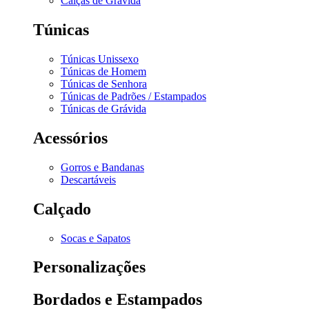
Calças de Grávida
Túnicas
Túnicas Unissexo
Túnicas de Homem
Túnicas de Senhora
Túnicas de Padrões / Estampados
Túnicas de Grávida
Acessórios
Gorros e Bandanas
Descartáveis
Calçado
Socas e Sapatos
Personalizações
Bordados e Estampados