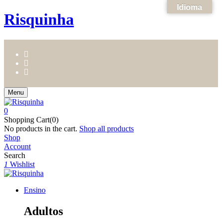
Idioma
Risquinha
Menu
0
Shopping Cart(0)
No products in the cart.
Shop all products
Shop
Account
Search
1
Wishlist
Ensino
Adultos