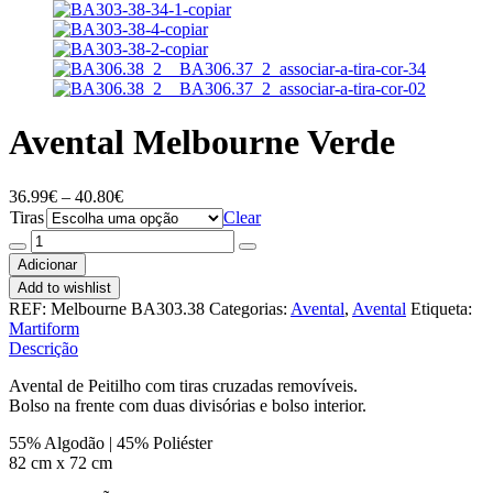
Avental Melbourne Verde
Price
36.99
€
–
40.80
€
range:
Tiras
Clear
36.99€
Quantidade
through
de
Adicionar
40.80€
Avental
Add to wishlist
Melbourne
REF:
Melbourne BA303.38
Categorias:
Avental
,
Avental
Etiqueta:
Verde
Martiform
Descrição
Avental de Peitilho com tiras cruzadas removíveis.
Bolso na frente com duas divisórias e bolso interior.
55% Algodão | 45% Poliéster
82 cm x 72 cm