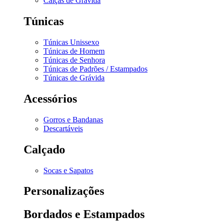
Calças de Grávida
Túnicas
Túnicas Unissexo
Túnicas de Homem
Túnicas de Senhora
Túnicas de Padrões / Estampados
Túnicas de Grávida
Acessórios
Gorros e Bandanas
Descartáveis
Calçado
Socas e Sapatos
Personalizações
Bordados e Estampados