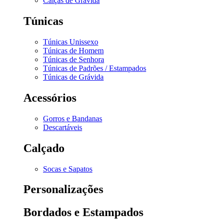
Calças de Grávida
Túnicas
Túnicas Unissexo
Túnicas de Homem
Túnicas de Senhora
Túnicas de Padrões / Estampados
Túnicas de Grávida
Acessórios
Gorros e Bandanas
Descartáveis
Calçado
Socas e Sapatos
Personalizações
Bordados e Estampados