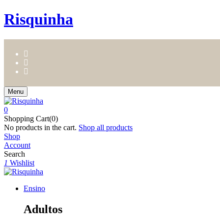
Risquinha
Menu
0
Shopping Cart(0)
No products in the cart.
Shop all products
Shop
Account
Search
1
Wishlist
Ensino
Adultos