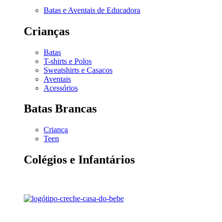
Batas e Aventais de Educadora
Crianças
Batas
T-shirts e Polos
Sweatshirts e Casacos
Aventais
Acessórios
Batas Brancas
Criança
Teen
Colégios e Infantários