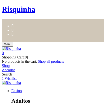
Risquinha
Menu
0
Shopping Cart(0)
No products in the cart.
Shop all products
Shop
Account
Search
1
Wishlist
Ensino
Adultos