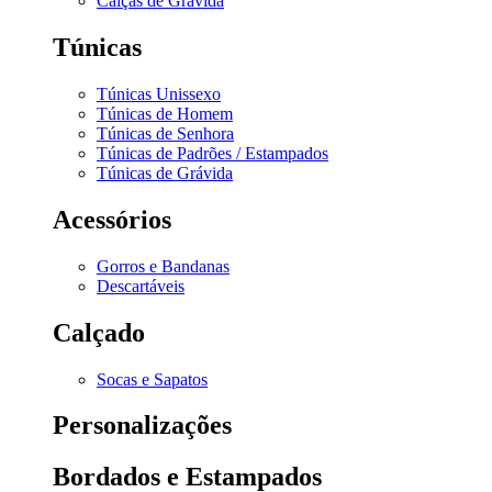
Calças de Grávida
Túnicas
Túnicas Unissexo
Túnicas de Homem
Túnicas de Senhora
Túnicas de Padrões / Estampados
Túnicas de Grávida
Acessórios
Gorros e Bandanas
Descartáveis
Calçado
Socas e Sapatos
Personalizações
Bordados e Estampados