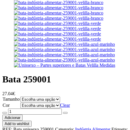
Bata 259001
27.04
€
Tamanho
Cor
Clear
Quantidade
de
Adicionar
Bata
Add to wishlist
259001
REF:
Bata unissexo 259001
Categoria:
Indústria Alimentar
Etiqueta: