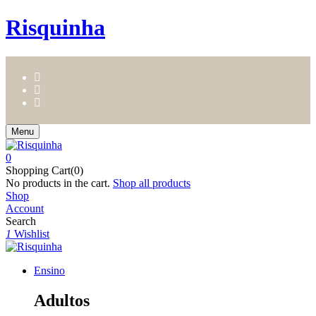
Risquinha
Menu
0
Shopping Cart(0)
No products in the cart.
Shop all products
Shop
Account
Search
1
Wishlist
Ensino
Adultos