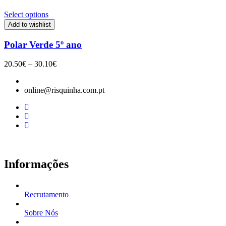
Select options
Add to wishlist
Polar Verde 5º ano
Price
20.50
€
–
30.10
€
range:
20.50€
online@risquinha.com.pt
through
30.10€
Informações
Recrutamento
Sobre Nós