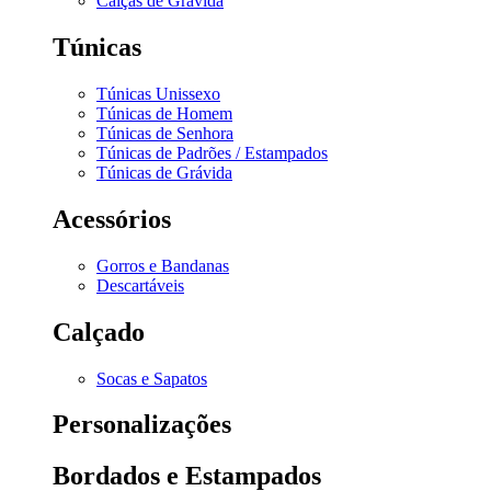
Calças de Grávida
Túnicas
Túnicas Unissexo
Túnicas de Homem
Túnicas de Senhora
Túnicas de Padrões / Estampados
Túnicas de Grávida
Acessórios
Gorros e Bandanas
Descartáveis
Calçado
Socas e Sapatos
Personalizações
Bordados e Estampados