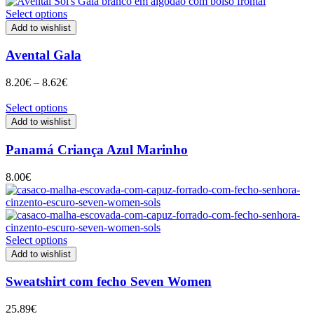
Select options
Add to wishlist
Avental Gala
Price
8.20
€
–
8.62
€
range:
8.20€
Select options
through
Add to wishlist
8.62€
Panamá Criança Azul Marinho
8.00
€
Select options
Add to wishlist
Sweatshirt com fecho Seven Women
25.89
€