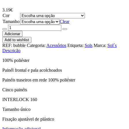
3.19
€
Cor
Tamanho
Clear
Quantidade
de
Adicionar
Boné
Add to wishlist
Bubble
REF:
bubble
Categoria:
Acessórios
Etiqueta:
Sols
Marca:
Sol´s
Kids
Descrição
100% poliéster
Painél frontal e pala acolchoados
Painéis traseiros em rede 100% poliéster
Cinco painéis
INTERLOCK 160
Tamanho único
Fixação ajustável de plástico
Informação adicional