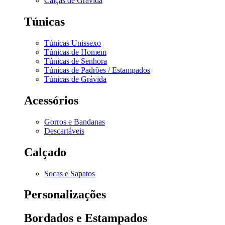
Calças de Grávida
Túnicas
Túnicas Unissexo
Túnicas de Homem
Túnicas de Senhora
Túnicas de Padrões / Estampados
Túnicas de Grávida
Acessórios
Gorros e Bandanas
Descartáveis
Calçado
Socas e Sapatos
Personalizações
Bordados e Estampados