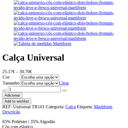
Calça Universal
Price
25.17
€
–
30.70
€
range:
Cor
25.17€
Tamanho
Clear
through
Quantidade
30.70€
de
Adicionar
Calça
Add to wishlist
Universal
REF:
Universal TR101
Categoria:
Calça
Etiqueta:
Martiform
Descrição
65% Poliéster | 35% Algodão
Cós com elástico