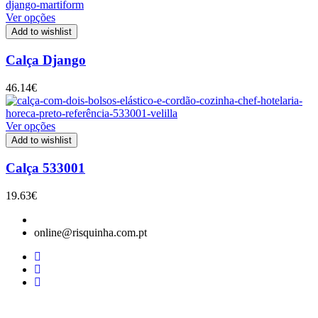
Ver opções
Add to wishlist
Calça Django
46.14
€
Ver opções
Add to wishlist
Calça 533001
19.63
€
online@risquinha.com.pt