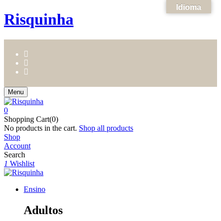
Idioma
Risquinha
Menu
0
Shopping Cart(0)
No products in the cart.
Shop all products
Shop
Account
Search
1
Wishlist
Ensino
Adultos