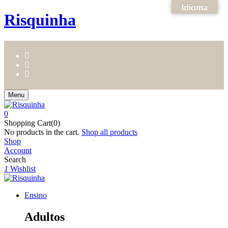
Idioma
Risquinha
Menu
0
Shopping Cart(0)
No products in the cart.
Shop all products
Shop
Account
Search
1
Wishlist
Ensino
Adultos