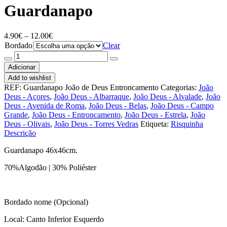
Guardanapo
Price
4.90
€
–
12.00
€
range:
Bordado
Clear
4.90€
Quantidade
through
de
Adicionar
12.00€
Guardanapo
Add to wishlist
REF:
Guardanapo João de Deus Entroncamento
Categorias:
João
Deus - Açores
,
João Deus - Albarraque
,
João Deus - Alvalade
,
João
Deus - Avenida de Roma
,
João Deus - Belas
,
João Deus - Campo
Grande
,
João Deus - Entroncamento
,
João Deus - Estrela
,
João
Deus - Olivais
,
João Deus - Torres Vedras
Etiqueta:
Risquinha
Descrição
Guardanapo 46x46cm.
70%Algodão | 30% Poliéster
Bordado nome (Opcional)
Local: Canto Inferior Esquerdo