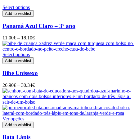
Select options
Add to wishlist
Panamá Azul Claro – 3º ano
Price
11.00
€
–
18.10
€
range:
11.00€
through
Select options
18.10€
Add to wishlist
Bibe Unissexo
Price
26.90
€
–
30.34
€
range:
26.90€
through
30.34€
Ver opções
Add to wishlist
Bata Lápis