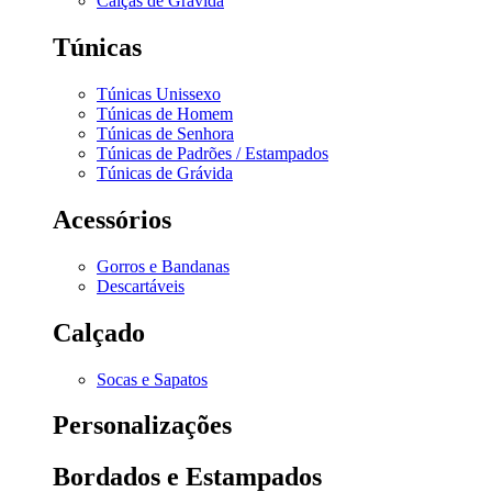
Calças de Grávida
Túnicas
Túnicas Unissexo
Túnicas de Homem
Túnicas de Senhora
Túnicas de Padrões / Estampados
Túnicas de Grávida
Acessórios
Gorros e Bandanas
Descartáveis
Calçado
Socas e Sapatos
Personalizações
Bordados e Estampados