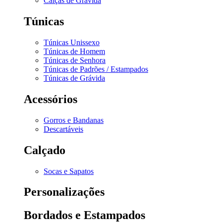
Calças de Grávida
Túnicas
Túnicas Unissexo
Túnicas de Homem
Túnicas de Senhora
Túnicas de Padrões / Estampados
Túnicas de Grávida
Acessórios
Gorros e Bandanas
Descartáveis
Calçado
Socas e Sapatos
Personalizações
Bordados e Estampados