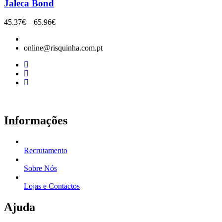
Jaleca Bond
Price
45.37
€
–
65.96
€
range:
45.37€
online@risquinha.com.pt
through
65.96€
Informações
Recrutamento
Sobre Nós
Lojas e Contactos
Ajuda