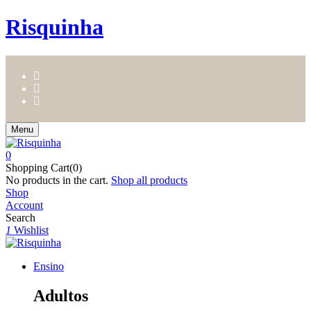
Risquinha
Menu
0
Shopping Cart(0)
No products in the cart.
Shop all products
Shop
Account
Search
1
Wishlist
Ensino
Adultos