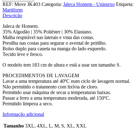
Move
REF:
Move JK403
Categoria:
Jaleca Homem - Unissexo
Etiqueta:
Martiform
Descrição
Jaleca de Homem.
35% Algodão | 35% Poliéster | 30% Elastano.
Malha respirável nas laterais e vista das costas.
Presilha nas costas para segurar o avental de peitilho.
Bolso duplo para caneta na manga do lado esquerdo.
Tecido leve e fresco.
O modelo tem 183 cm de altura e está a usar um tamanho S.
PROCEDIMENTOS DE LAVAGEM
Lavar a uma temperatura até 40ºC num ciclo de lavagem normal.
Não permitido o tratamento com lixívia de cloro.
Permitido usar máquina de secar a temperaturas baixas.
Passar a ferro a uma temperatura moderada, até 150ºC.
Permitido limpeza a seco.
Informação adicional
Tamanho
3XL, 4XL, L, M, S, XL, XXL