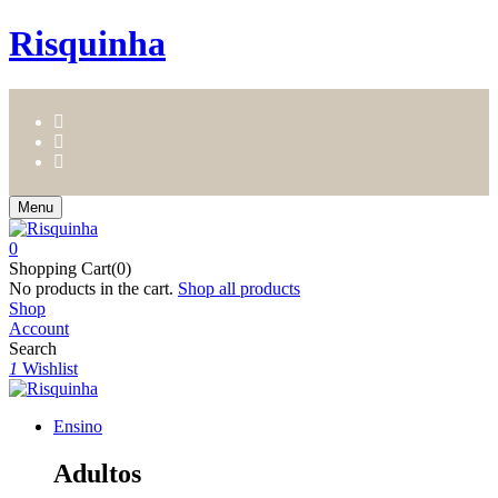
Risquinha
Menu
0
Shopping Cart(0)
No products in the cart.
Shop all products
Shop
Account
Search
1
Wishlist
Ensino
Adultos