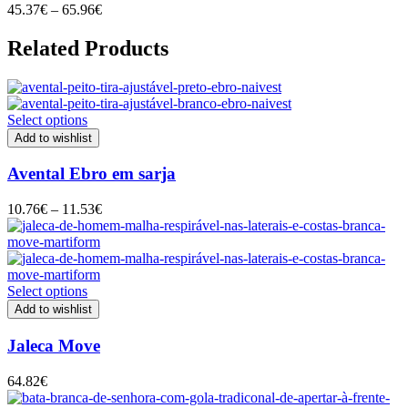
Price
45.37
€
–
65.96
€
range:
45.37€
Related Products
through
65.96€
Select options
Add to wishlist
Avental Ebro em sarja
Price
10.76
€
–
11.53
€
range:
10.76€
through
11.53€
Select options
Add to wishlist
Jaleca Move
64.82
€