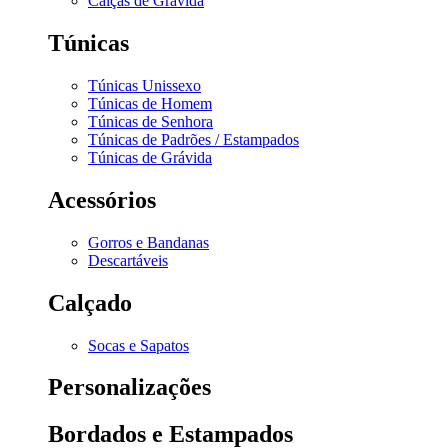
Calças de Grávida
Túnicas
Túnicas Unissexo
Túnicas de Homem
Túnicas de Senhora
Túnicas de Padrões / Estampados
Túnicas de Grávida
Acessórios
Gorros e Bandanas
Descartáveis
Calçado
Socas e Sapatos
Personalizações
Bordados e Estampados