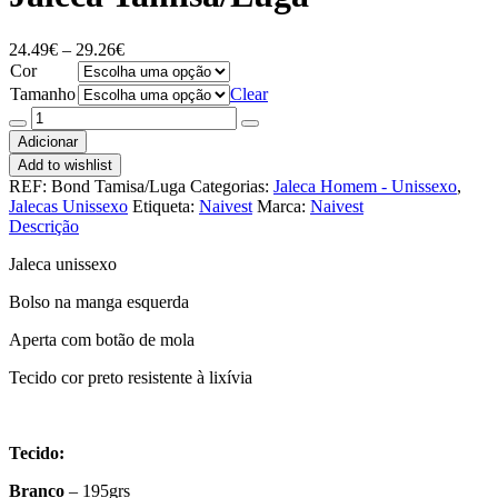
Price
24.49
€
–
29.26
€
range:
Cor
24.49€
Tamanho
Clear
through
Quantidade
29.26€
de
Adicionar
Jaleca
Add to wishlist
Tamisa/Luga
REF:
Bond Tamisa/Luga
Categorias:
Jaleca Homem - Unissexo
,
Jalecas Unissexo
Etiqueta:
Naivest
Marca:
Naivest
Descrição
Jaleca unissexo
Bolso na manga esquerda
Aperta com botão de mola
Tecido cor preto resistente à lixívia
Tecido:
Branco
– 195grs